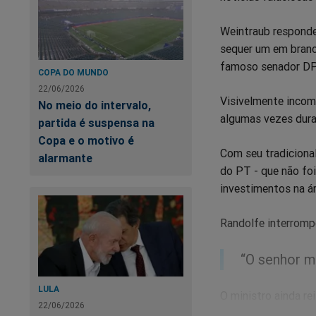
Weintraub respondeu
sequer um em branco
famoso senador DP
COPA DO MUNDO
22/06/2026
Visivelmente incom
No meio do intervalo,
algumas vezes duran
partida é suspensa na
Copa e o motivo é
Com seu tradiciona
alarmante
do PT - que não foi
investimentos na á
Randolfe interromp
“O senhor m
LULA
O ministro ainda r
22/06/2026
e que ele deveria “v