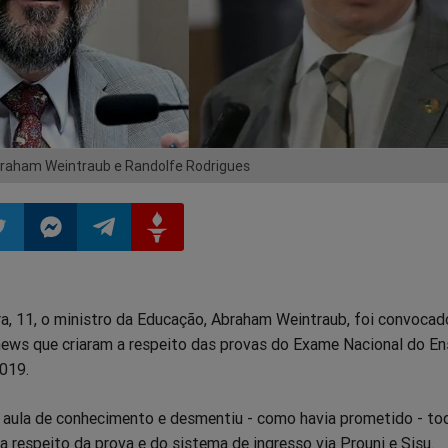
aham Weintraub e Randolfe Rodrigues
ilhar
mpartilhar
Compartilhar
Compartilhar
Compartilhar
ra, 11, o ministro da Educação, Abraham Weintraub, foi convocad
o
no
no
no
news que criaram a respeito das provas do Exame Nacional do En
019.
pp
itter
Messenger
Telegram
Gettr
 aula de conhecimento e desmentiu - como havia prometido - to
 a respeito da prova e do sistema de ingresso via Prouni e Sisu.