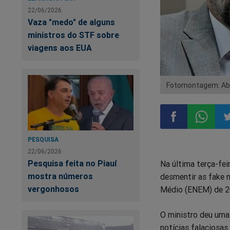
22/06/2026
Vaza "medo" de alguns
ministros do STF sobre
viagens aos EUA
Fotomontagem: Abr
PESQUISA
Compartilhar
Compart
Co
22/06/2026
Pesquisa feita no Piauí
Na última terça-fei
no
no
n
mostra números
desmentir as fake 
vergonhosos
Médio (ENEM) de 2
Facebook
Whatsa
Tw
O ministro deu uma
notícias falaciosas