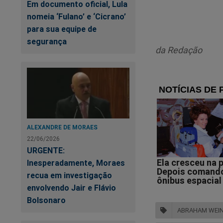
Em documento oficial, Lula
nomeia ‘Fulano’ e ‘Cicrano’
“[Sobre] os
para sua equipe de
senhor (Rand
segurança
da Redação
nada na épo
Em mais um de seus 
afirmando que o co
Randolfe Rodrigues
ALEXANDRE DE MORAES
22/06/2026
Confira:
URGENTE:
Inesperadamente, Moraes
recua em investigação
envolvendo Jair e Flávio
Bolsonaro
ABRAHAM WEI