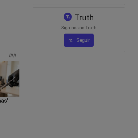
 o
Truth
alou
Siga-nos no Truth
Seguir
rdem,