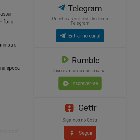
Telegram
passar
Receba as notícias do dia no
- foi o
Telegram
Entrar no canal
ministro
Rumble
 na época
Inscreva-se no nosso canal
Inscrever-se
Gettr
Siga-nos no Gettr
ivocados”
Seguir