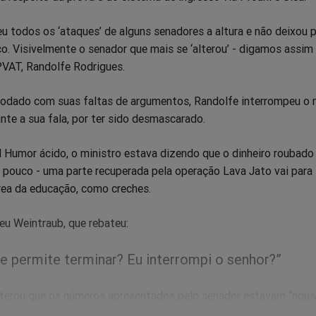
 todos os ‘ataques’ de alguns senadores a altura e não deixou 
. Visivelmente o senador que mais se ‘alterou’ - digamos assim 
VAT, Randolfe Rodrigues.
odado com suas faltas de argumentos, Randolfe interrompeu o 
te a sua fala, por ter sido desmascarado.
l Humor ácido, o ministro estava dizendo que o dinheiro roubado
 pouco - uma parte recuperada pela operação Lava Jato vai para
rea da educação, como creches.
eu Weintraub, que rebateu:
e permite terminar? Eu interrompi o senhor?”
eiterou que os números apresentados pelo senador estavam “equ
er direito” pois poderia estar se confundindo.