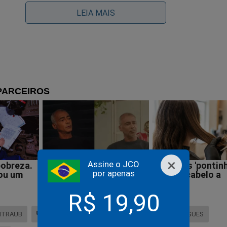
LEIA MAIS
 problemas passados: vou começar com 2011, pois
olfe) já era senador e que eu saiba o senhor não f
ca”, disse Weintraub.
cotidianos chiliques, o ‘fala fina’ - segundo Bolsonaro - pediu o
nvidado deveria se comportar com ‘urbanidade’.
 é de fato um exímio esquerdista fanfarrão.
×
Assine o JCO
por apenas
R$ 19,90
NTRAUB
SENADOR DPVAT
RANDOLFE RODRIGUES