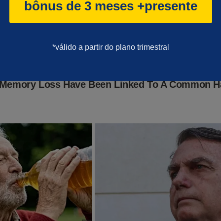
bônus de 3 meses +presente
*válido a partir do plano trimestral