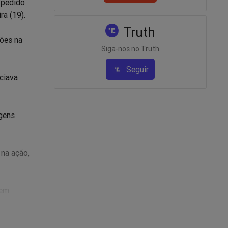
o pedido
ra (19).
Truth
ções na
Siga-nos no Truth
Seguir
ciava
gens
 na ação,
 em