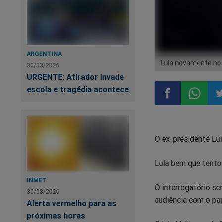
ARGENTINA
Lula novamente no
30/03/2026
URGENTE: Atirador invade
escola e tragédia acontece
Compartilhar
Compart
Co
O ex-presidente Lui
no
no
n
Lula bem que tentou
Facebook
Whatsa
Tw
INMET
O interrogatório se
30/03/2026
audiência com o pap
Alerta vermelho para as
próximas horas