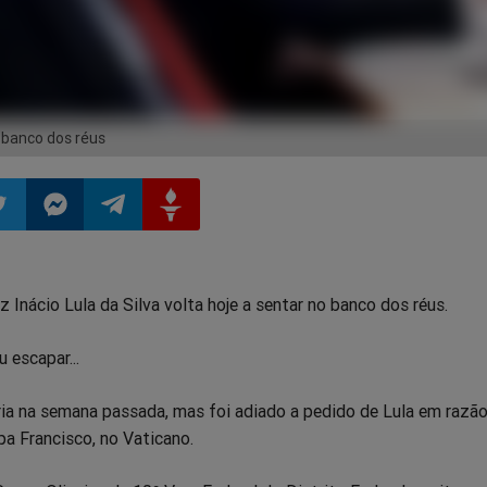
 banco dos réus
ilhar
mpartilhar
Compartilhar
Compartilhar
Compartilhar
z Inácio Lula da Silva volta hoje a sentar no banco dos réus.
o
no
no
no
 escapar...
pp
itter
Messenger
Telegram
Gettr
ria na semana passada, mas foi adiado a pedido de Lula em razã
a Francisco, no Vaticano.