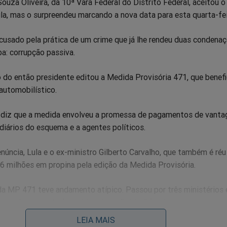
 Souza Oliveira, da 10ª Vara Federal do Distrito Federal, aceitou 
a, mas o surpreendeu marcando a nova data para esta quarta-fei
cusado pela prática de um crime que já lhe rendeu duas condena
ba: corrupção passiva.
 do então presidente editou a Medida Provisória 471, que benefi
automobilístico.
 diz que a medida envolveu a promessa de pagamentos de vanta
diários do esquema e a agentes políticos.
úncia, Lula e o ex-ministro Gilberto Carvalho, que também é réu
6 milhões em propina pela edição da Medida Provisória.
da MP 471 teve andamento atípico. Passou por três ministérios
 no dia seguinte foi publicada no Diário Oficial.
LEIA MAIS
eliante petista caminha para a sua terceira condenação.