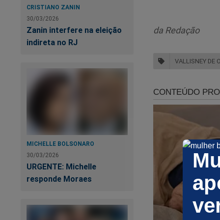
CRISTIANO ZANIN
30/03/2026
Lula estará novame
da Redação
Zanin interfere na eleição
indireta no RJ
VALLISNEY DE O
MICHELLE BOLSONARO
Mu
30/03/2026
URGENTE: Michelle
ap
responde Moraes
ve