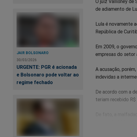
O juiz Vallisney de
de adiamento de Lul
Lula é novamente a
República de Curiti
Em 2009, o governo
JAIR BOLSONARO
empresas do setor 
30/03/2026
URGENTE: PGR é acionada
A acusação, porém,
e Bolsonaro pode voltar ao
indevidas a interme
regime fechado
De acordo com a den
teriam recebido R$ 
De fato, a malfada
menos de 24 horas e
Tudo indica que o m