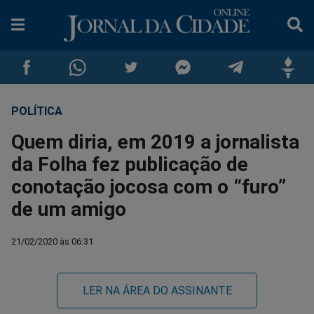
POLÍTICA
Compartilhar
Compartilhar
Compartilhar
Compartilhar
Compartilhar
Compar
Quem diria, em 2019 a jornalista
no
no
no
no
no
no
da Folha fez publicação de
conotação jocosa com o “furo”
Facebook
Whatsapp
Twitter
Messenger
Telegram
Gettr
de um amigo
21/02/2020 às 06:31
LER NA ÁREA DO ASSINANTE