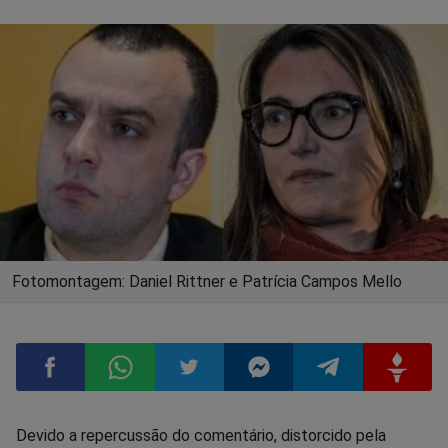
Fotomontagem: Daniel Rittner e Patrícia Campos Mello
Compartilhar
Compartilhar
Compartilhar
Compartilhar
Compartilhar
Compart
Devido a repercussão do comentário, distorcido pela