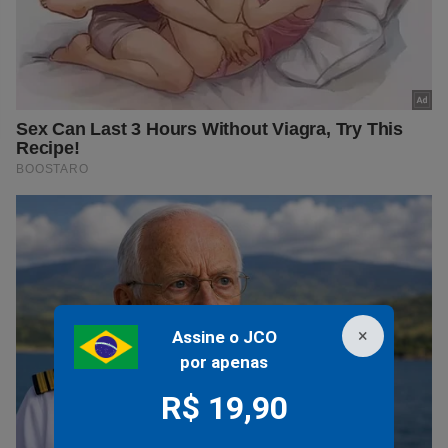
×
Assine o JCO
por apenas
R$ 19,90