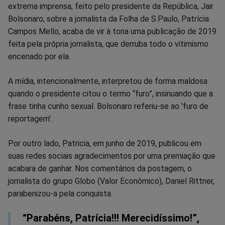
extrema imprensa, feito pelo presidente da República, Jair
no
no
no
no
no
no
Bolsonaro, sobre a jornalista da Folha de S.Paulo, Patrícia
Campos Mello, acaba de vir à tona uma publicação de 2019
Facebook
Whatsapp
Twitter
Messenger
Telegram
Gettr
feita pela própria jornalista, que derruba todo o vitimismo
encenado por ela.
A mídia, intencionalmente, interpretou de forma maldosa
quando o presidente citou o termo “furo”, insinuando que a
frase tinha cunho sexual. Bolsonaro referiu-se ao 'furo de
reportagem'.
Por outro lado, Patricia, em junho de 2019, publicou em
suas redes sociais agradecimentos por uma premiação que
acabara de ganhar. Nos comentários da postagem, o
jornalista do grupo Globo (Valor Econômico), Daniel Rittner,
parabenizou-a pela conquista.
“Parabéns, Patrícia!!! Merecidíssimo!”,