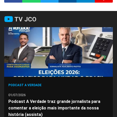
Compartilhar
Compartilhar
Compartilhar
Compartilhar
Compartilhar
Compart
TV JCO
no
no
no
no
no
no
Facebook
Whatsapp
Twitter
Messenger
Telegram
Gettr
PODCAST A VERDADE
01/07/2026
Podcast A Verdade traz grande jornalista para
comentar a eleição mais importante da nossa
história (assista)