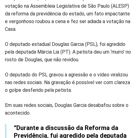
votação na Assembleia Legislativa de São Paulo (ALESP)
no
no
no
no
no
no
da reforma da previdência do estado, um fato impactante
e vergonhoso roubou a cena e fez ser adiada a votação na
Facebook
Whatsapp
Twitter
Messenger
Telegram
Gettr
Casa.
O deputado estadual Douglas Garcia (PSL), foi agredido
pela deputada Márcia Lia (PT). A petista deu um ‘murro’ no
rosto de Douglas, que não revidou.
O deputado do PSL gravou a agressão e o vídeo viralizou
nas redes sociais. Na gravação é possível ver com clareza
o golpe desferido pela petista.
Em suas redes sociais, Douglas Garcia desabafou sobre o
acontecido.
“Durante a discussão da Reforma da
Previdência, fui agredido pela deputada