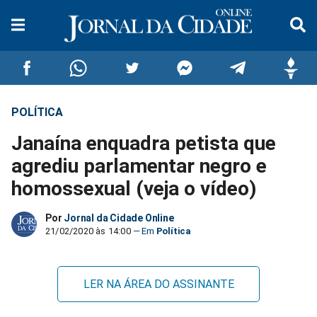
POLÍTICA
Compartilhar
Compartilhar
Compartilhar
Compartilhar
Compartilhar
Compar
Janaína enquadra petista que
no
no
no
no
no
no
agrediu parlamentar negro e
homossexual (veja o vídeo)
Facebook
Whatsapp
Twitter
Messenger
Telegram
Gettr
Por
Jornal da Cidade Online
21/02/2020 às 14:00
Política
LER NA ÁREA DO ASSINANTE