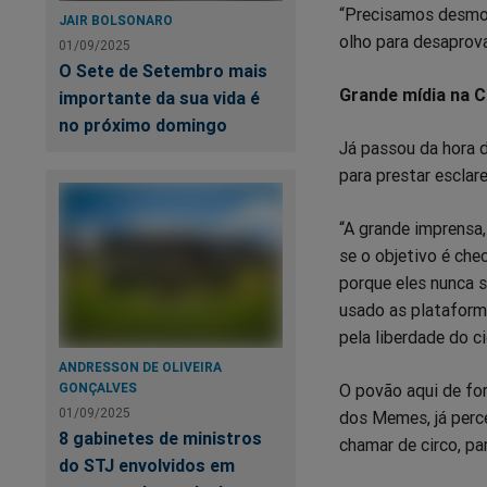
“Precisamos desmora
JAIR BOLSONARO
olho para desaprova
01/09/2025
O Sete de Setembro mais
Grande mídia na 
importante da sua vida é
no próximo domingo
Já passou da hora 
para prestar esclar
“A grande imprensa,
se o objetivo é ch
porque eles nunca s
usado as plataforma
pela liberdade do ci
ANDRESSON DE OLIVEIRA
O povão aqui de fo
GONÇALVES
01/09/2025
dos Memes, já perce
8 gabinetes de ministros
chamar de circo, pa
do STJ envolvidos em