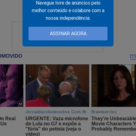
Navegue livre de anúncios pelo
melhor conteúdo e colabore com a
nossa independência.
ASSINAR AGORA