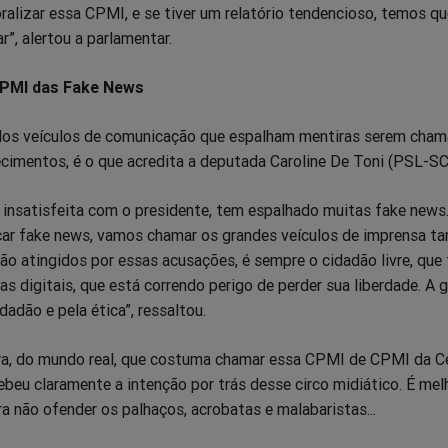
lizar essa CPMI, e se tiver um relatório tendencioso, temos que
r”, alertou a parlamentar.
CPMI das Fake News
dos veículos de comunicação que espalham mentiras serem cha
ecimentos, é o que acredita a deputada Caroline De Toni (PSL-SC
 insatisfeita com o presidente, tem espalhado muitas fake news.
ecar fake news, vamos chamar os grandes veículos de imprensa t
ão atingidos por essas acusações, é sempre o cidadão livre, que
s digitais, que está correndo perigo de perder sua liberdade. A g
dadão e pela ética”, ressaltou.
ra, do mundo real, que costuma chamar essa CPMI de CPMI da C
beu claramente a intenção por trás desse circo midiático. É me
ra não ofender os palhaços, acrobatas e malabaristas...