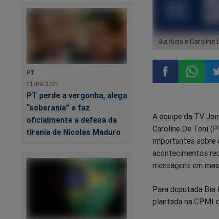
Bia Kicis e Caroline
PT
01/09/2025
PT perde a vergonha, alega
Compartilhar
Compart
Co
“soberania” e faz
A equipe da TV Jor
no
no
n
oficialmente a defesa da
Caroline De Toni (
tirania de Nicolas Maduro
importantes sobre 
Facebook
Whatsa
Tw
acontecimentos rec
mensagens em massa
Para deputada Bia K
plantada na CPMI d