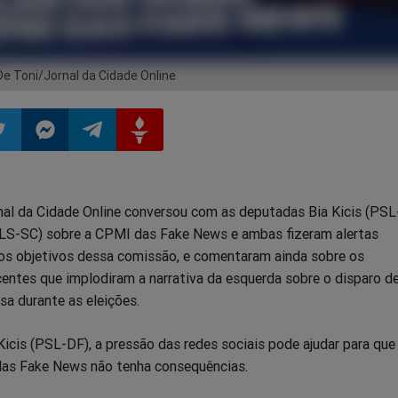
 De Toni/Jornal da Cidade Online
ilhar
mpartilhar
Compartilhar
Compartilhar
Compartilhar
nal da Cidade Online conversou com as deputadas Bia Kicis (PSL
o
no
no
no
PLS-SC) sobre a CPMI das Fake News e ambas fizeram alertas
os objetivos dessa comissão, e comentaram ainda sobre os
pp
itter
Messenger
Telegram
Gettr
entes que implodiram a narrativa da esquerda sobre o disparo d
 durante as eleições.
icis (PSL-DF), a pressão das redes sociais pode ajudar para que
as Fake News não tenha consequências.