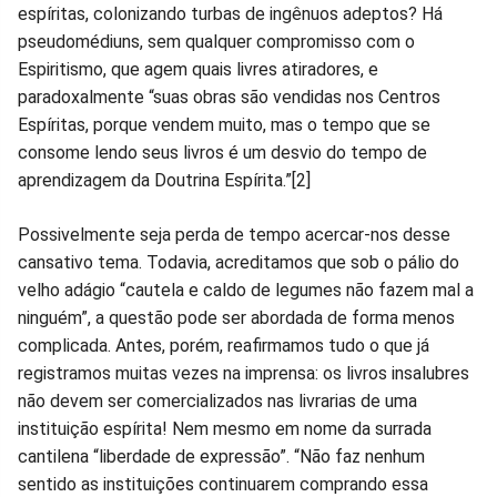
no
no
no
no
no
no
espíritas, colonizando turbas de ingênuos adeptos? Há
pseudomédiuns, sem qualquer compromisso com o
Facebook
Whatsapp
Twitter
Messenger
Telegram
Gettr
Espiritismo, que agem quais livres atiradores, e
paradoxalmente “suas obras são vendidas nos Centros
Espíritas, porque vendem muito, mas o tempo que se
consome lendo seus livros é um desvio do tempo de
aprendizagem da Doutrina Espírita.”[2]
Possivelmente seja perda de tempo acercar-nos desse
cansativo tema. Todavia, acreditamos que sob o pálio do
velho adágio “cautela e caldo de legumes não fazem mal a
ninguém”, a questão pode ser abordada de forma menos
complicada. Antes, porém, reafirmamos tudo o que já
registramos muitas vezes na imprensa: os livros insalubres
não devem ser comercializados nas livrarias de uma
instituição espírita! Nem mesmo em nome da surrada
cantilena “liberdade de expressão”. “Não faz nenhum
sentido as instituições continuarem comprando essa