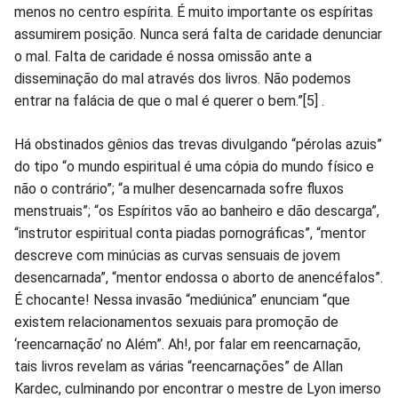
menos no centro espírita. É muito importante os espíritas
assumirem posição. Nunca será falta de caridade denunciar
o mal. Falta de caridade é nossa omissão ante a
disseminação do mal através dos livros. Não podemos
entrar na falácia de que o mal é querer o bem.”[5] .
Há obstinados gênios das trevas divulgando “pérolas azuis”
do tipo “o mundo espiritual é uma cópia do mundo físico e
não o contrário”; “a mulher desencarnada sofre fluxos
menstruais”; “os Espíritos vão ao banheiro e dão descarga”,
“instrutor espiritual conta piadas pornográficas”, “mentor
descreve com minúcias as curvas sensuais de jovem
desencarnada”, “mentor endossa o aborto de anencéfalos”.
É chocante! Nessa invasão “mediúnica” enunciam “que
existem relacionamentos sexuais para promoção de
‘reencarnação’ no Além”. Ah!, por falar em reencarnação,
tais livros revelam as várias “reencarnações” de Allan
Kardec, culminando por encontrar o mestre de Lyon imerso