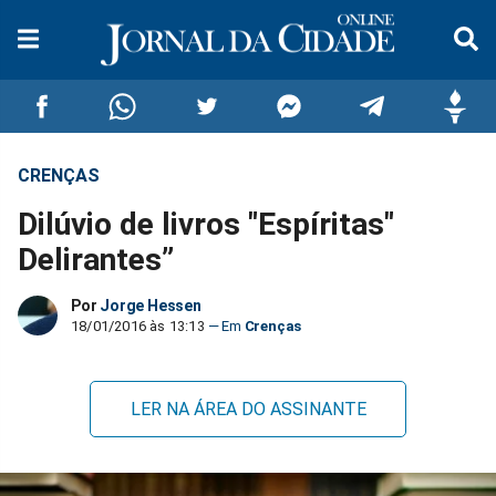
CRENÇAS
Compartilhar
Compartilhar
Compartilhar
Compartilhar
Compartilhar
Compar
Dilúvio de livros "Espíritas"
no
no
no
no
no
no
Delirantes”
Facebook
Whatsapp
Twitter
Messenger
Telegram
Gettr
Por
Jorge Hessen
18/01/2016 às 13:13
Crenças
LER NA ÁREA DO ASSINANTE