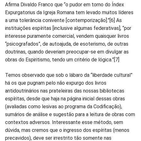
Afirma Divaldo Franco que “o pudor em torno do Índex
Expurgatorius da Igreja Romana tem levado muitos líderes
a uma tolerância conivente [contemporização].”[6] As
instituições espíritas [inclusive algumas federativas], “por
interesse puramente comercial, vendem quaisquer livros
“psicografados”, de autoajuda, de esoterismo, de outras
doutrinas, quando deveriam preocupar-se em divulgar as
obras do Espiritismo, tendo um critério de lógica.”[7]
Temos observado que sob o lábaro da “liberdade cultural”
há os que pugnam pelo não expurgo dos livros
antidoutrinários nas prateleiras das nossas bibliotecas
espíritas, desde que haja na página inicial dessas obras
(avaliadas como lesivas ao programa da Codificação),
sumários de análise e sugestão para a leitura de obras com
contextos adversos. Interessante esse método, sem
dúvida, mas cremos que o ingresso dos espíritas (menos
precavidos), deve ser irrestrito tão somente nas