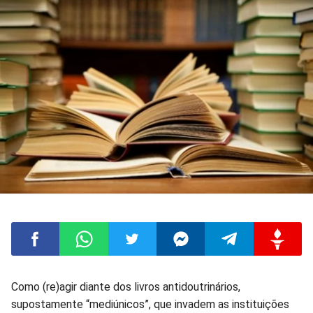
Compartilhar
Compartilhar
Compartilhar
Compartilhar
Compartilhar
Compart
Como (re)agir diante dos livros antidoutrinários,
supostamente “mediúnicos”, que invadem as instituições