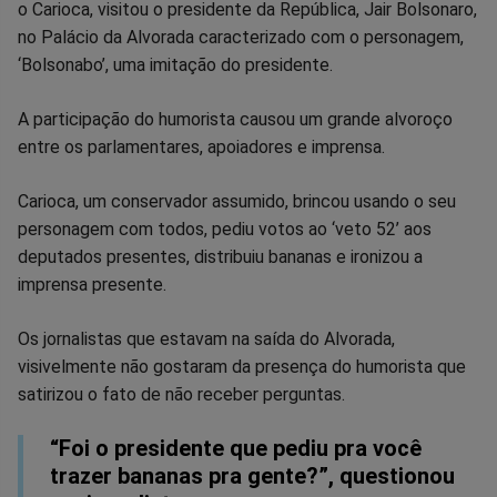
o Carioca, visitou o presidente da República, Jair Bolsonaro,
no
no
no
no
no
no
no Palácio da Alvorada caracterizado com o personagem,
‘Bolsonabo’, uma imitação do presidente.
Facebook
Whatsapp
Twitter
Messenger
Telegram
Gettr
A participação do humorista causou um grande alvoroço
entre os parlamentares, apoiadores e imprensa.
Carioca, um conservador assumido, brincou usando o seu
personagem com todos, pediu votos ao ‘veto 52’ aos
deputados presentes, distribuiu bananas e ironizou a
imprensa presente.
Os jornalistas que estavam na saída do Alvorada,
visivelmente não gostaram da presença do humorista que
satirizou o fato de não receber perguntas.
“Foi o presidente que pediu pra você
trazer bananas pra gente?”, questionou