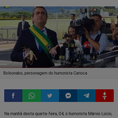
Bolsonabo, personagem do humorista Carioca
Compartilhar
Compartilhar
Compartilhar
Compartilhar
Compartilhar
Compart
Na manhã desta quarta-feira, 04, o humorista Márvio Lúcio,