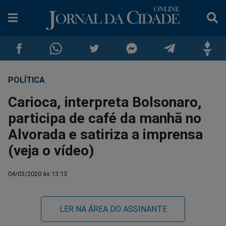
POLÍTICA
Compartilhar
Compartilhar
Compartilhar
Compartilhar
Compartilhar
Compar
Carioca, interpreta Bolsonaro,
no
no
no
no
no
no
participa de café da manhã no
Alvorada e satiriza a imprensa
Facebook
Whatsapp
Twitter
Messenger
Telegram
Gettr
(veja o vídeo)
04/03/2020 às 13:13
LER NA ÁREA DO ASSINANTE