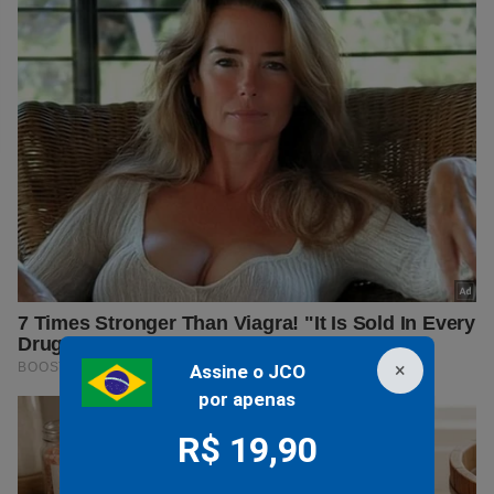
×
Assine o JCO
por apenas
R$ 19,90