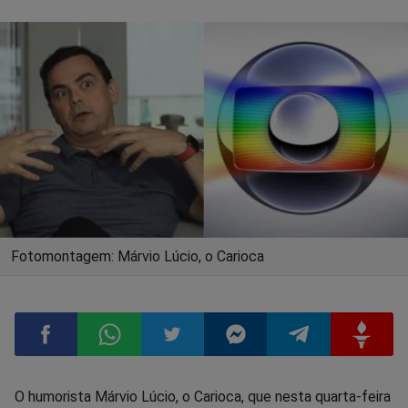
Fotomontagem: Márvio Lúcio, o Carioca
Compartilhar
Compartilhar
Compartilhar
Compartilhar
Compartilhar
Compart
O humorista Márvio Lúcio, o Carioca, que nesta quarta-feira