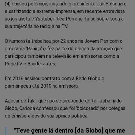
(4) causou polêmica, imitando o presidente Jair Bolsonaro
no
no
no
no
no
no
e satirizando a extrema-imprensa, em recente entrevista
ao jornalista e Youtuber Rica Perrone, falou sobre toda a
Facebook
Whatsapp
Twitter
Messenger
Telegram
Gettr
sua trajetória no rádio e na TV.
O humorista trabalhou por 22 anos na Jovem Pan com o
programa ‘Pânico’ e fez parte do elenco da atração que
participou também na televisão em emissoras como a
RedeTV e Bandeirantes.
Em 2018 assinou contrato com a Rede Globo e
permaneceu até 2019 na emissora.
Apesar de falar que não se arrepende de ter trabalhado
Globo, Carioca confessou que foi ‘boicotado’ por colegas
de emissora devido sua opinião política.
“Teve gente lá dentro [da Globo] que me