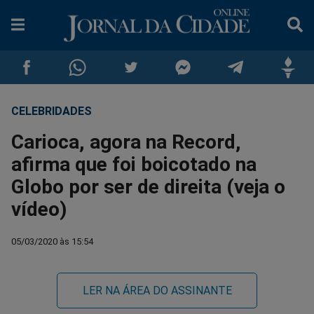
CELEBRIDADES
Compartilhar
Compartilhar
Compartilhar
Compartilhar
Compartilhar
Compar
Carioca, agora na Record,
no
no
no
no
no
no
afirma que foi boicotado na
Globo por ser de direita (veja o
Facebook
Whatsapp
Twitter
Messenger
Telegram
Gettr
vídeo)
05/03/2020 às 15:54
LER NA ÁREA DO ASSINANTE