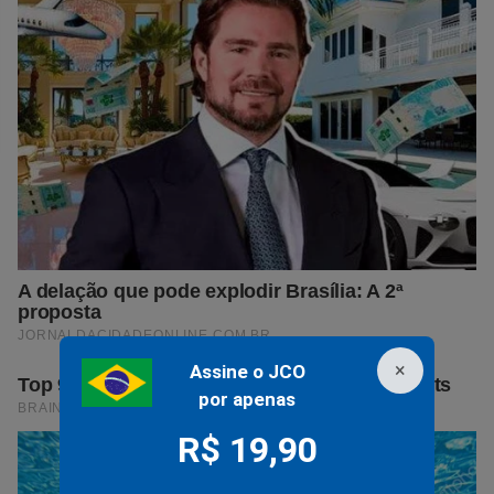
×
Assine o JCO
por apenas
R$ 19,90