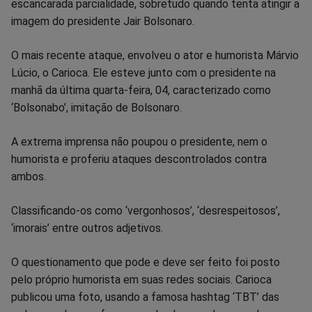
no
no
no
no
no
no
escancarada parcialidade, sobretudo quando tenta atingir a
imagem do presidente Jair Bolsonaro.
Facebook
Whatsapp
Twitter
Messenger
Telegram
Gettr
O mais recente ataque, envolveu o ator e humorista Márvio
Lúcio, o Carioca. Ele esteve junto com o presidente na
manhã da última quarta-feira, 04, caracterizado como
‘Bolsonabo’, imitação de Bolsonaro.
A extrema imprensa não poupou o presidente, nem o
humorista e proferiu ataques descontrolados contra
ambos.
Classificando-os como ‘vergonhosos’, ‘desrespeitosos’,
‘imorais’ entre outros adjetivos.
O questionamento que pode e deve ser feito foi posto
pelo próprio humorista em suas redes sociais. Carioca
publicou uma foto, usando a famosa hashtag ‘TBT’ das