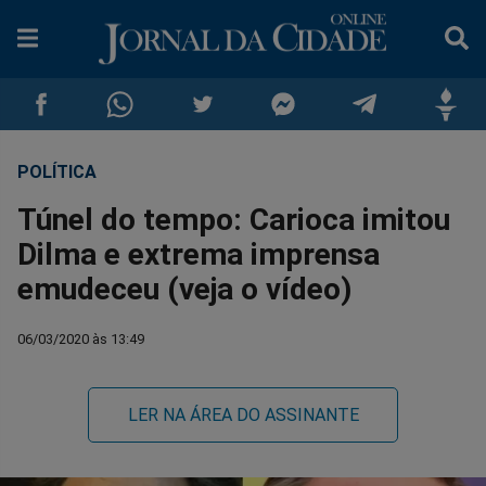
POLÍTICA
Compartilhar
Compartilhar
Compartilhar
Compartilhar
Compartilhar
Compar
Túnel do tempo: Carioca imitou
no
no
no
no
no
no
Dilma e extrema imprensa
emudeceu (veja o vídeo)
Facebook
Whatsapp
Twitter
Messenger
Telegram
Gettr
06/03/2020 às 13:49
LER NA ÁREA DO ASSINANTE