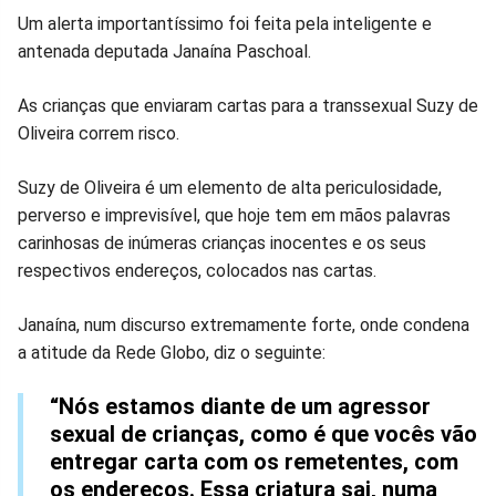
Compartilhar
Compartilhar
Compartilhar
Compartilhar
Compartilhar
Compart
Um alerta importantíssimo foi feita pela inteligente e
antenada deputada Janaína Paschoal.
no
no
no
no
no
no
As crianças que enviaram cartas para a transsexual Suzy de
Facebook
Whatsapp
Twitter
Messenger
Telegram
Gettr
Oliveira correm risco.
Suzy de Oliveira é um elemento de alta periculosidade,
perverso e imprevisível, que hoje tem em mãos palavras
carinhosas de inúmeras crianças inocentes e os seus
respectivos endereços, colocados nas cartas.
Janaína, num discurso extremamente forte, onde condena
a atitude da Rede Globo, diz o seguinte:
“Nós estamos diante de um agressor
sexual de crianças, como é que vocês vão
entregar carta com os remetentes, com
os endereços. Essa criatura sai, numa