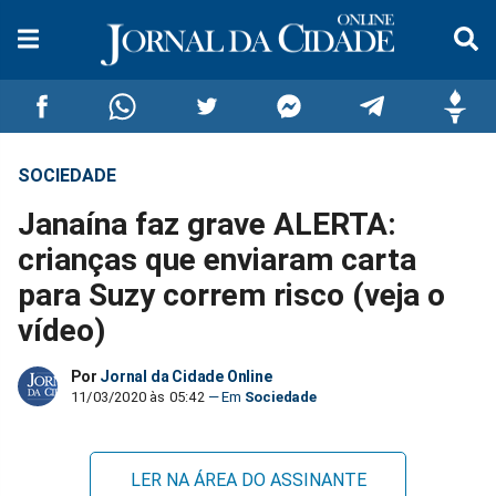
SOCIEDADE
Compartilhar
Compartilhar
Compartilhar
Compartilhar
Compartilhar
Compar
Janaína faz grave ALERTA:
no
no
no
no
no
no
crianças que enviaram carta
para Suzy correm risco (veja o
Facebook
Whatsapp
Twitter
Messenger
Telegram
Gettr
vídeo)
Por
Jornal da Cidade Online
11/03/2020 às 05:42
Sociedade
LER NA ÁREA DO ASSINANTE