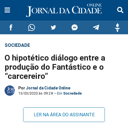
SOCIEDADE
Compartilhar
Compartilhar
Compartilhar
Compartilhar
Compartilhar
Compar
O hipotético diálogo entre a
no
no
no
no
no
no
produção do Fantástico e o
“carcereiro”
Facebook
Whatsapp
Twitter
Messenger
Telegram
Gettr
Por
Jornal da Cidade Online
13/03/2020 às 09:28
Sociedade
LER NA ÁREA DO ASSINANTE