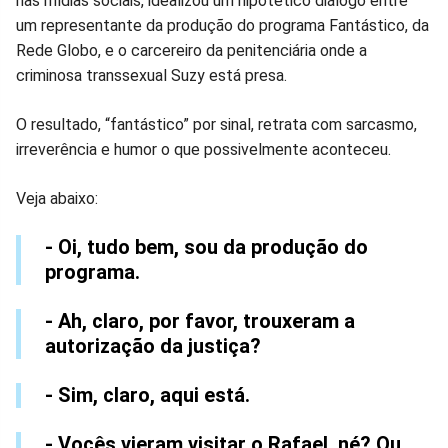
nas mídias sociais, idealizou um hipotético diálogo entre
no
no
no
no
no
no
um representante da produção do programa Fantástico, da
Rede Globo, e o carcereiro da penitenciária onde a
Facebook
Whatsapp
Twitter
Messenger
Telegram
Gettr
criminosa transsexual Suzy está presa.
O resultado, “fantástico” por sinal, retrata com sarcasmo,
irreverência e humor o que possivelmente aconteceu.
Veja abaixo:
- Oi, tudo bem, sou da produção do
programa.
- Ah, claro, por favor, trouxeram a
autorização da justiça?
- Sim, claro, aqui está.
- Vocês vieram visitar o Rafael, né? Ou