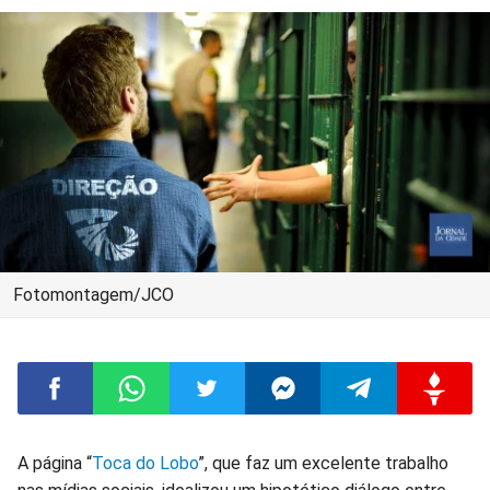
Fotomontagem/JCO
Compartilhar
Compartilhar
Compartilhar
Compartilhar
Compartilhar
Compart
A página “
Toca do Lobo
”, que faz um excelente trabalho