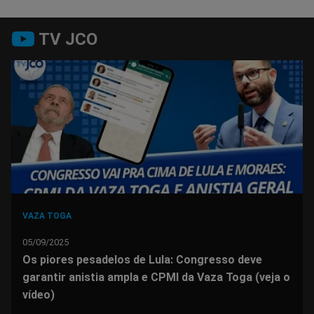
Compartilhar
Compartilhar
Compartilhar
Compartilhar
Compartilhar
Compart
TV JCO
no
no
no
no
no
no
Facebook
Whatsapp
Twitter
Messenger
Telegram
Gettr
VAZA TOGA
05/09/2025
Os piores pesadelos de Lula: Congresso deve
garantir anistia ampla e CPMI da Vaza Toga (veja o
vídeo)