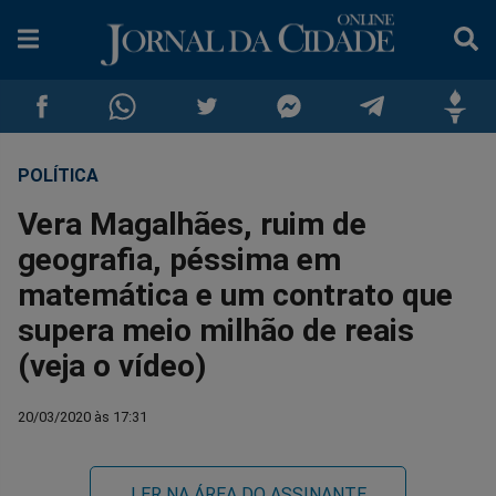
POLÍTICA
Compartilhar
Compartilhar
Compartilhar
Compartilhar
Compartilhar
Compar
Vera Magalhães, ruim de
no
no
no
no
no
no
geografia, péssima em
matemática e um contrato que
Facebook
Whatsapp
Twitter
Messenger
Telegram
Gettr
supera meio milhão de reais
(veja o vídeo)
20/03/2020 às 17:31
LER NA ÁREA DO ASSINANTE