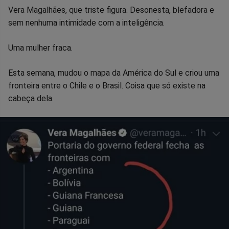
Compartilhar
Compartilhar
Compartilhar
Compartilhar
Compartilhar
Compart
Vera Magalhães, que triste figura. Desonesta, blefadora e
sem nenhuma intimidade com a inteligência.
no
no
no
no
no
no
Uma mulher fraca.
Facebook
Whatsapp
Twitter
Messenger
Telegram
Gettr
Esta semana, mudou o mapa da América do Sul e criou uma
fronteira entre o Chile e o Brasil. Coisa que só existe na
cabeça dela.