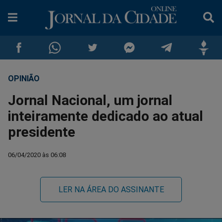
OPINIÃO
Compartilhar
Compartilhar
Compartilhar
Compartilhar
Compartilhar
Compar
Jornal Nacional, um jornal
no
no
no
no
no
no
inteiramente dedicado ao atual
presidente
Facebook
Whatsapp
Twitter
Messenger
Telegram
Gettr
06/04/2020 às 06:08
LER NA ÁREA DO ASSINANTE