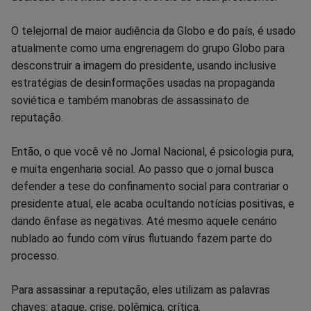
no
no
no
no
no
no
O telejornal de maior audiência da Globo e do país, é usado
Facebook
Whatsapp
Twitter
Messenger
Telegram
Gettr
atualmente como uma engrenagem do grupo Globo para
desconstruir a imagem do presidente, usando inclusive
estratégias de desinformações usadas na propaganda
soviética e também manobras de assassinato de
reputação.
Então, o que você vê no Jornal Nacional, é psicologia pura,
e muita engenharia social. Ao passo que o jornal busca
defender a tese do confinamento social para contrariar o
presidente atual, ele acaba ocultando notícias positivas, e
dando ênfase as negativas. Até mesmo aquele cenário
nublado ao fundo com vírus flutuando fazem parte do
processo.
Para assassinar a reputação, eles utilizam as palavras
chaves: ataque, crise, polêmica, crítica.