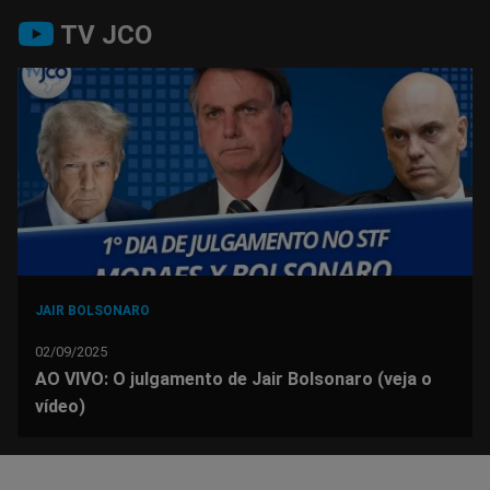
Compartilhar
Compartilhar
Compartilhar
Compartilhar
Compartilhar
Compart
TV JCO
no
no
no
no
no
no
Facebook
Whatsapp
Twitter
Messenger
Telegram
Gettr
JAIR BOLSONARO
02/09/2025
AO VIVO: O julgamento de Jair Bolsonaro (veja o
vídeo)