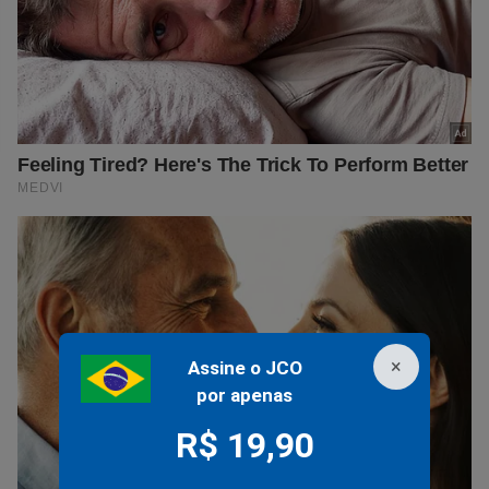
×
Assine o JCO
por apenas
R$ 19,90