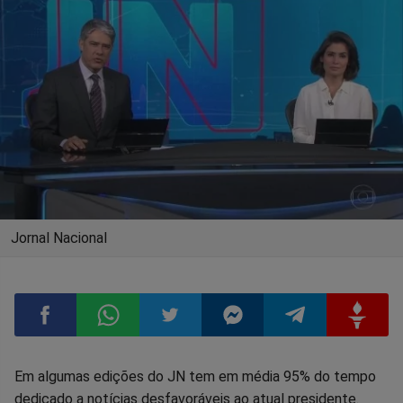
Jornal Nacional
Compartilhar
Compartilhar
Compartilhar
Compartilhar
Compartilhar
Compart
Em algumas edições do JN tem em média 95% do tempo
dedicado a notícias desfavoráveis ao atual presidente.