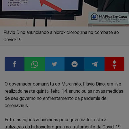
Flávio Dino anunciando a hidroxicloroquina no combate ao
Covid-19
Compartilhar
Compartilhar
Compartilhar
Compartilhar
Compartilhar
Compart
O governador comunista do Maranhão, Flávio Dino, em live
realizada nesta quinta-feira, 14, anunciou as novas medidas
no
no
no
no
no
no
de seu governo no enfrentamento da pandemia de
coronavírus.
Facebook
Whatsapp
Twitter
Messenger
Telegram
Gettr
Entre as ações anunciadas pelo governador, está a
utilização da hidroxicloroquina no tratamento da Covid-19,