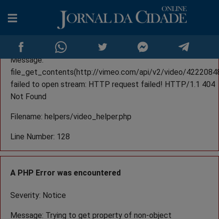
A PHP Error was encountered
Severity: Warning
Message:
file_get_contents(http://vimeo.com/api/v2/video/42220848
failed to open stream: HTTP request failed! HTTP/1.1 404
Compartilhar
Compartilhar
Compartilhar
Compartilhar
Compartilh
Co
Not Found
no
no
no
no
no
no
Filename: helpers/video_helper.php
Facebook
Whatsapp
Twitter
Messenger
Telegram
Line Number: 128
A PHP Error was encountered
Severity: Notice
Message: Trying to get property of non-object