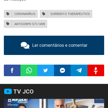
CORONAVÍRUS
SORRENTO THERAPEUTICS
ANTICORPO STI-1499
Ler comentários e comentar
Compartilhar
Compartilhar
Compartilhar
Compartilhar
Compartilhar
Compart
TV JCO
no
no
no
no
no
no