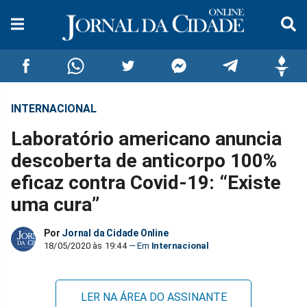
INTERNACIONAL
Compartilhar
Compartilhar
Compartilhar
Compartilhar
Compartilhar
Compar
Laboratório americano anuncia
no
no
no
no
no
no
descoberta de anticorpo 100%
eficaz contra Covid-19: “Existe
Facebook
Whatsapp
Twitter
Messenger
Telegram
Gettr
uma cura”
Por
Jornal da Cidade Online
18/05/2020 às 19:44
Internacional
LER NA ÁREA DO ASSINANTE