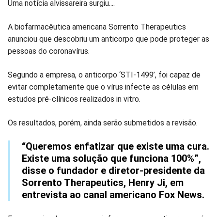
Compartilhar
Compartilhar
Compartilhar
Compartilhar
Compartilhar
Compart
Uma notícia alvissareira surgiu....
no
no
no
no
no
no
A biofarmacêutica americana Sorrento Therapeutics
anunciou que descobriu um anticorpo que pode proteger as
Facebook
Whatsapp
Twitter
Messenger
Telegram
Gettr
pessoas do coronavírus.
Segundo a empresa, o anticorpo ‘STI-1499’, foi capaz de
evitar completamente que o vírus infecte as células em
estudos pré-clínicos realizados in vitro.
Os resultados, porém, ainda serão submetidos a revisão.
“Queremos enfatizar que existe uma cura.
Existe uma solução que funciona 100%”,
disse o fundador e diretor-presidente da
Sorrento Therapeutics, Henry Ji, em
entrevista ao canal americano Fox News.