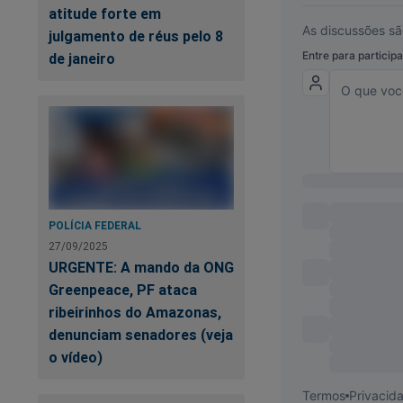
Mi
atitude forte em
te
julgamento de réus pelo 8
de janeiro
POLÍCIA FEDERAL
27/09/2025
URGENTE: A mando da ONG
Da
Greenpeace, PF ataca
(v
ribeirinhos do Amazonas,
denunciam senadores (veja
Mé
o vídeo)
pe