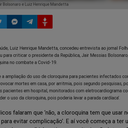
 Bolsonaro e Luiz Henrique Mandetta
ilhar
mpartilhar
Compartilhar
Compartilhar
Compartilhar
úde, Luiz Henrique Mandetta, concedeu entrevista ao jornal Folh
o
no
no
no
u para criticar o presidente da República, Jair Messias Bolsonaro,
quina no combate a Covid-19.
pp
itter
Messenger
Telegram
Gettr
 a ampliação do uso de cloroquina para pacientes infectados c
ovocar mortes em casa, por arritmia, pois segundo pesquisas, po
os pacientes em hospital, monitorados com eletrocardiograma co
er o uso da cloroquina, pois poderia levar a parada cardíaca’.
icos falaram que ‘não, a cloroquina tem que usar n
a para evitar complicação’. E aí você começa a ter