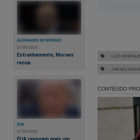
ALEXANDRE DE MORAES
27/09/2025
Estranhamente, Moraes
LUIZ HENRIQU
recua
JAIR BOLSONA
Fonte:
Folha de S. 
EUA
27/09/2025
EUA revogam mais um