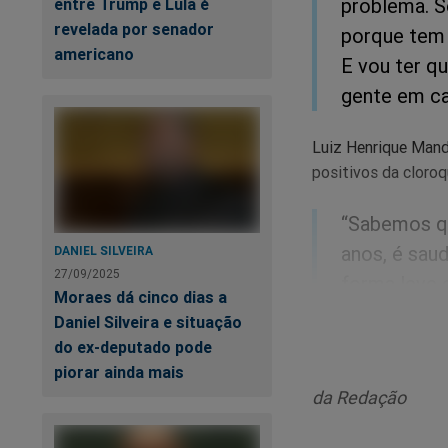
problema. Se
entre Trump e Lula é
revelada por senador
porque tem 
americano
E vou ter q
gente em ca
Luiz Henrique Mande
positivos da cloroq
“Sabemos qu
anos, é saud
DANIEL SILVEIRA
27/09/2025
forma leve 
Moraes dá cinco dias a
e cloroquin
Daniel Silveira e situação
preta, tamb
do ex-deputado pode
complicar.”
piorar ainda mais
da Redação
Sobre Bolsonaro, Ma