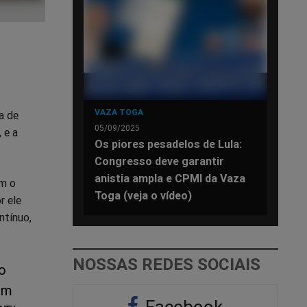
VAZA TOGA
a de
05/09/2025
 e a
Os piores pesadelos de Lula:
Congresso deve garantir
anistia ampla e CPMI da Vaza
om o
Toga (veja o vídeo)
r ele
ntínuo,
NOSSAS REDES SOCIAIS
o
 um
Facebook