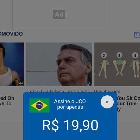
esidente quer é que o ministério faça como se fo
 para que em todas as unidades de saúde, mesmo 
 da Covid, seja entregue a cloroquina. Tudo basea
 de que um médico falou: ‘acho que é bom’. Mas n
papel, ninguém demonstrou. A Nise Yamaguchi é u
pergunta ‘onde está escrito isso?’, fala: ‘é a minha
orda. Vai quebrar a cara com os resultados que certamente advir
a mais desmoralizado.
Assine o JCO
×
por apenas
R$ 19,90