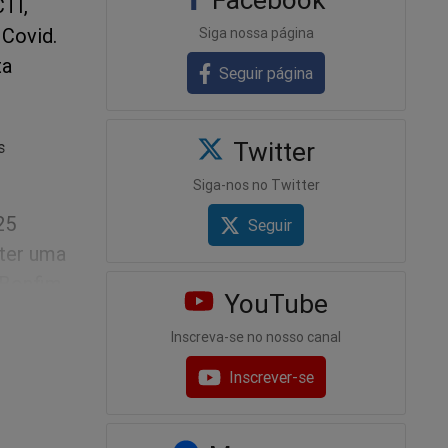
CTI,
 Covid.
Siga nossa página
ta
Seguir página
Twitter
s
Siga-nos no Twitter
25
Seguir
 ter uma
 Bonfim
YouTube
 cerveja
Inscreva-se no nosso canal
Inscrever-se