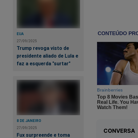
“O que o pr
prescrição,
confirmação
EUA
nessa coisa
27/09/2025
colocou no 
Trump revoga visto de
quando você 
presidente aliado de Lula e
impressão’.”
faz a esquerda "surtar"
Mandetta é um calh
Sairá de cena aind
Vamos aguardar.
8 DE JANEIRO
27/09/2025
Fux surpreende e toma