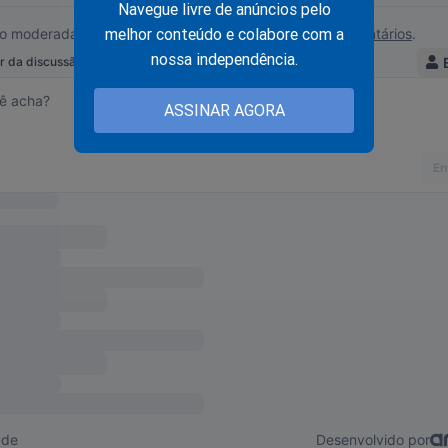
Navegue livre de anúncios pelo
nistro da Justiça aguarda decisão do STF para quebra de si
lefônico dos advogados de Adélio (veja o vídeo)
melhor conteúdo e colabore com a
nossa independência.
ASSINAR AGORA
 favela, jovem manda forte e realista mensagem para João
eja o vídeo)
dico defende uso precoce da hidroxicloroquina: "Estamos
rdendo vidas desnecessariamente" (veja o vídeo)