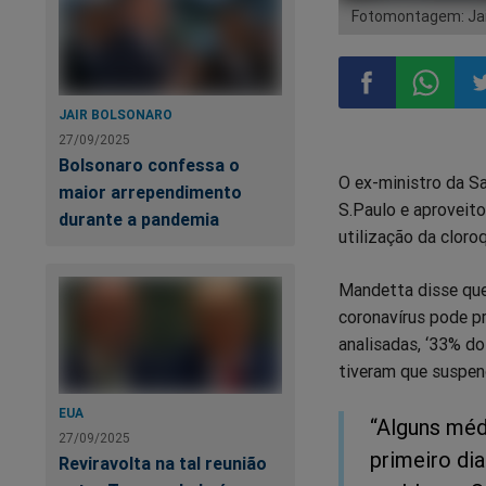
Fotomontagem: Jair
JAIR BOLSONARO
Compartilhar
Compart
Co
27/09/2025
Bolsonaro confessa o
O ex-ministro da Sa
no
no
n
maior arrependimento
S.Paulo e aproveito
durante a pandemia
utilização da cloro
Facebook
Whatsa
Tw
Mandetta disse que
coronavírus pode pr
analisadas, ‘33% d
tiveram que suspend
EUA
“Alguns méd
27/09/2025
primeiro di
Reviravolta na tal reunião