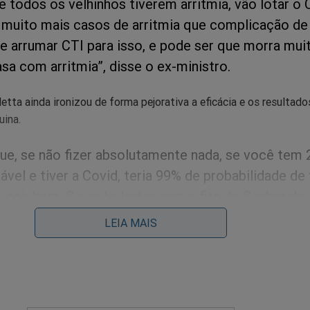
 todos os velhinhos tiverem arritmia, vão lotar o 
muito mais casos de arritmia que complicação de
ue arrumar CTI para isso, e pode ser que morra mui
sa com arritmia”, disse o ex-ministro.
tta ainda ironizou de forma pejorativa a eficácia e os resultado
uina.
e, se não fizer absolutamente nada, se você tem 
ável e tiver a Covid, teria 99% de probabilidade de
e sair bem. Se eu te tratar com a fita do Senhor do
a, teria 99% de chance. Com camisa do Botafogo e
LEIA MAIS
ém. Se tiver com 68 anos, aí teria mais chance de
ndetta, deselegante, não deixou de criticá-lo.