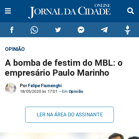
OPINIÃO
Compartilhar
Compartilhar
Compartilhar
Compartilhar
Compartilhar
Compar
A bomba de festim do MBL: o
no
no
no
no
no
no
empresário Paulo Marinho
Facebook
Whatsapp
Twitter
Messenger
Telegram
Gettr
Por
Felipe Fiamenghi
18/05/2020 às 17:01
Opinião
LER NA ÁREA DO ASSINANTE