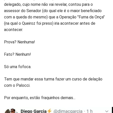
delegado, cujo nome não vai revelar, contou para o
Facebook
Whatsapp
Twitter
Messenger
Telegram
Gettr
assessor do Senador (do qual ele é o maior beneficiado
com a queda do mesmo) que a Operação "Furna da Onça"
(na qual o Queiroz foi preso) iria acontecer antes de
acontecer.
Prova? Nenhuma!
Fato? Nenhum!
Só uma fofoca.
Tem que mandar essa turma fazer um curso de delação
com o Palocci.
Por enquanto, estão fraquinhos demais...