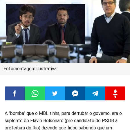
Fotomontagem ilustrativa
Compartilhar
Compartilhar
Compartilhar
Compartilhar
Compartilhar
Compart
A "bomba" que o MBL tinha, para derrubar o governo, era o
suplente do Flávio Bolsonaro (pré candidato do PSDB à
no
no
no
no
no
no
prefeitura do Rio) dizendo que ficou sabendo que um