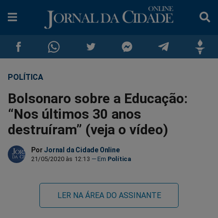
POLÍTICA
Compartilhar
Compartilhar
Compartilhar
Compartilhar
Compartilhar
Compar
Bolsonaro sobre a Educação:
no
no
no
no
no
no
“Nos últimos 30 anos
destruíram” (veja o vídeo)
Facebook
Whatsapp
Twitter
Messenger
Telegram
Gettr
Por
Jornal da Cidade Online
21/05/2020 às 12:13
Política
LER NA ÁREA DO ASSINANTE