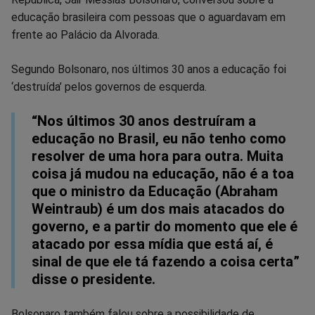
no
no
no
no
no
no
educação brasileira com pessoas que o aguardavam em
frente ao Palácio da Alvorada.
Facebook
Whatsapp
Twitter
Messenger
Telegram
Gettr
Segundo Bolsonaro, nos últimos 30 anos a educação foi
‘destruída’ pelos governos de esquerda.
“Nos últimos 30 anos destruíram a
educação no Brasil, eu não tenho como
resolver de uma hora para outra. Muita
coisa já mudou na educação, não é a toa
que o ministro da Educação (Abraham
Weintraub) é um dos mais atacados do
governo, e a partir do momento que ele é
atacado por essa mídia que está aí, é
sinal de que ele tá fazendo a coisa certa”
disse o presidente.
Bolsonaro também falou sobre a possibilidade de