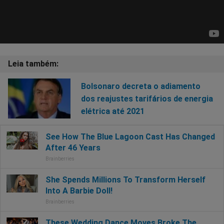
Bolsonaro decreta o adiamento
dos reajustes tarifários de energia
elétrica até 2021