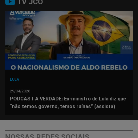
TV JCO
no
no
no
no
no
no
Facebook
Whatsapp
Twitter
Messenger
Telegram
Gettr
LULA
29/04/2026
PODCAST A VERDADE: Ex-ministro de Lula diz que
“não temos governo, temos ruínas” (assista)
NOSSAS REDES SOCIAIS