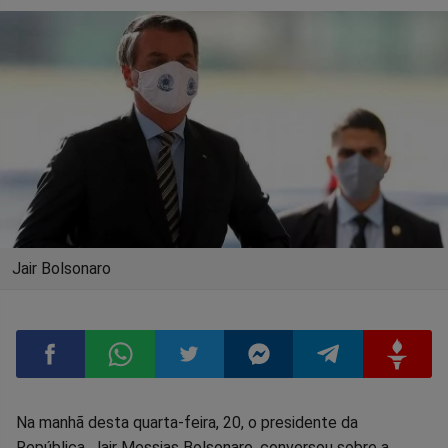
Jair Bolsonaro
Compartilhar
Compartilhar
Compartilhar
Compartilhar
Compartilhar
Compart
Na manhã desta quarta-feira, 20, o presidente da
República, Jair Messias Bolsonaro, conversou sobre a