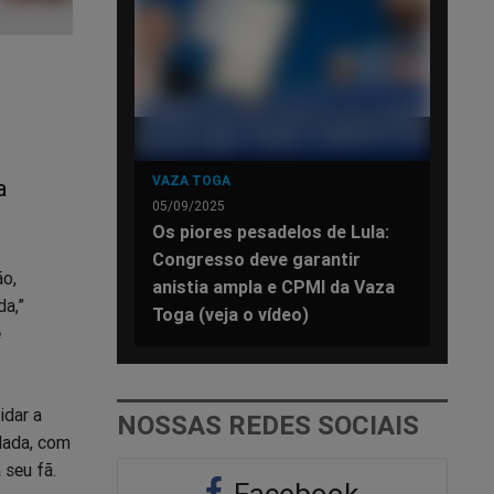
VAZA TOGA
a
05/09/2025
Os piores pesadelos de Lula:
Congresso deve garantir
ão,
anistia ampla e CPMI da Vaza
da,”
Toga (veja o vídeo)
e
idar a
NOSSAS REDES SOCIAIS
idada, com
 seu fã.
Facebook