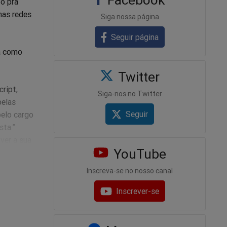
po pra
nas redes
Siga nossa página
Seguir página
la como
Twitter
cript,
Siga-nos no Twitter
pelas
Seguir
pelo cargo
sta.”
ver a sua
YouTube
stro
a maldade
Inscreva-se no nosso canal
ra
Inscrever-se
mais de