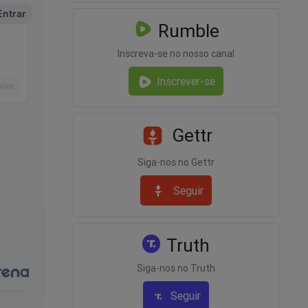
lasse,
Rumble
te deu
Inscreva-se no nosso canal
Inscrever-se
ainda que
anto
s, ainda
Gettr
Siga-nos no Gettr
m. O
o de
Seguir
hor
uída nos
 vida.
Truth
nos
Siga-nos no Truth
a.
Seguir