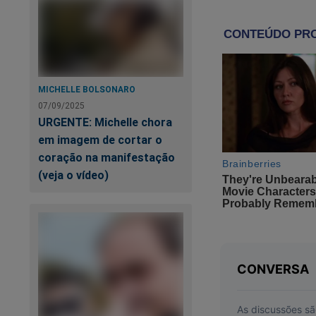
8.500 pessoas na in
aguentou firme, nã
Sabe Regina, não é 
Queria poder lhe d
MICHELLE BOLSONARO
pessoa! Eu e boa pa
07/09/2025
URGENTE: Michelle chora
tão edificantes, e p
em imagem de cortar o
coração na manifestação
Entre as falcatruas
(veja o vídeo)
com o presidente, e
apagá-la.
E você Regina, foi 
hipócritas acabaria
Quero falar sobre 
de sair de cena, de
que é preciso ter u