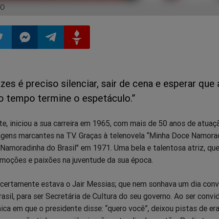
CO
ilhar
mpartilhar
Compartilhar
Compartilhar
Compartilhar
es é preciso silenciar, sair de cena e esperar que 
o
no
no
no
o tempo termine o espetáculo.”
pp
itter
Messenger
Telegram
Gettr
te, iniciou a sua carreira em 1965, com mais de 50 anos de atuaç
agens marcantes na TV. Graças à telenovela “Minha Doce Namora
"Namoradinha do Brasil" em 1971. Uma bela e talentosa atriz, qu
moções e paixões na juventude da sua época.
 certamente estava o Jair Messias; que nem sonhava um dia conv
asil, para ser Secretária de Cultura do seu governo. Ao ser conv
ica em que o presidente disse: “quero você”, deixou pistas de era