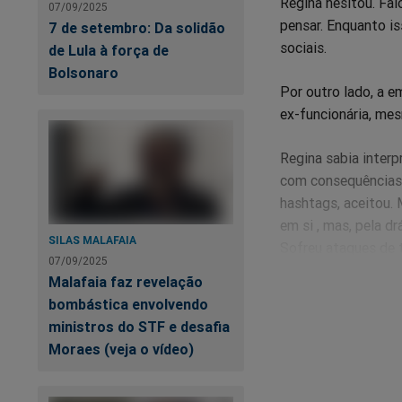
Regina hesitou. Fal
07/09/2025
pensar. Enquanto i
7 de setembro: Da solidão
sociais.
de Lula à força de
Bolsonaro
Por outro lado, a e
ex-funcionária, me
Regina sabia interp
com consequências 
hashtags, aceitou. M
em si , mas, pela d
SILAS MALAFAIA
Sofreu ataques de 
07/09/2025
classe de atores e
Malafaia faz revelação
fascista por apoiar
bombástica envolvendo
que está dentro del
ministros do STF e desafia
aparecer. E as pers
Moraes (veja o vídeo)
Chegaram a fazer u