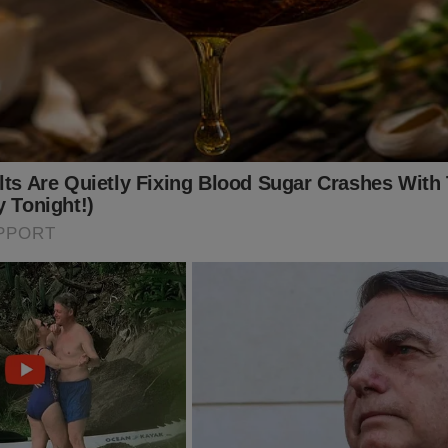
az de encontrar um oásis no recôndito da sua alma
Pessoa)