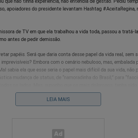
ou que não tinha experiência, não entendia de gestão. Pediu tem
sso, apoiadores do presidente levantam Hashtag #AceitaRegina, 
missora de TV em que ela trabalhou a vida toda, passou a tratá-
smo antes de pedir demissão.
retar papéis. Será que daria conta desse papel da vida real, sem s
imprevisíveis? Embora com o cenário nebuloso, mas, embalada 
al sabia ela que esse seria o papel mais difícil da sua vida, não 
rástica mudança de status, de “namoradinha do Brasil,” para “fasci
todos os lados. Mas, suponho que os mais dolorosos, tenha sido 
 atrizes, alguns com quem contracenou, transformá-la em um mon
LEIA MAIS
 o governo. Não percebem que eles é que estão projetando nela 
es. Pessoas parasitas que grudaram na visibilidade da Regina pa
eguições e bulling não param.
m manifesto: “Regina Duarte não nos representa”, assinado por 