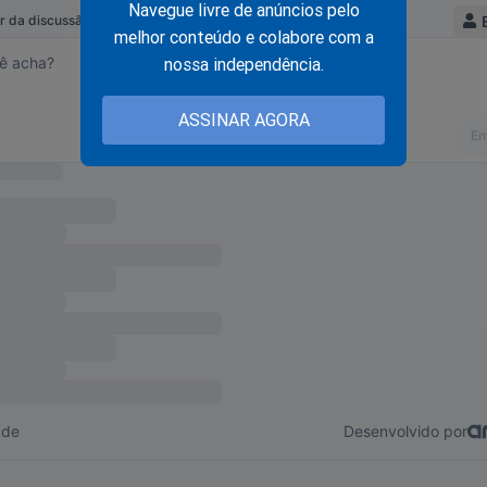
Navegue livre de anúncios pelo
der que às vezes não depende de nós, e retirar-se assim, com c
melhor conteúdo e colabore com a
aça. Sem necessidade de desgastar a relação com quem um dia 
nossa independência.
ASSINAR AGORA
ece junto com o Presidente Bolsonaro, explicando a sua saída, 
vejo uma troca de gentilezas, como se quisessem preservar o enc
 A impressão que tenho é que
“quebraram-se algumas telhas, ma
”
a coragem de enfrentar o mundo real. O Brasil agradece o seu si
eu não. Não somos imortais. Você está na sua melhor idade. Temp
eles que verdadeiramente te amam e te respeitam. Fez a sua mel
 substituída nesse cargo que ora deixa. Mas, jamais será substit
, avó... Você não precisa provar nada pra ninguém a essa altura da
 real! Você ganhará outras batalhas no campo pessoal, com me
 esforços. Viver. Amar e Deixar um legado. Esse é o palco da vid