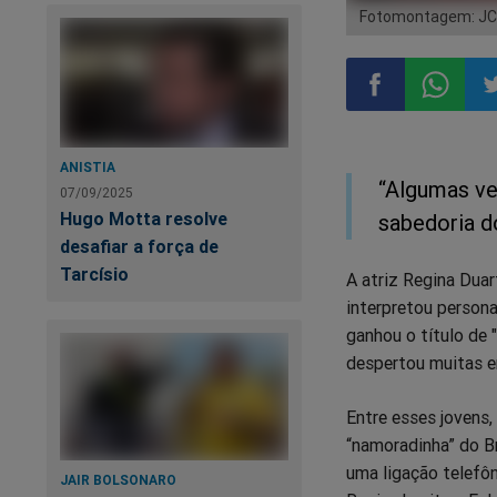
Fotomontagem: J
Compartilhar
Compart
Co
ANISTIA
“Algumas vez
no
no
n
07/09/2025
Hugo Motta resolve
sabedoria d
Facebook
Whatsa
Tw
desafiar a força de
Tarcísio
A atriz Regina Duar
interpretou person
ganhou o título de 
despertou muitas e
Entre esses jovens,
“namoradinha” do Br
uma ligação telefôn
JAIR BOLSONARO