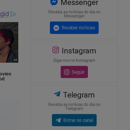
cê
Messenger
Receba as notícias do dia no
Messenger
ho.
Receber notícias
 como
nagens
Instagram
Siga-nos no Instagram
a relação
Seguir
taram
Telegram
is, esses
re eles.
Receba as notícias do dia no
Telegram
 a hora
Entrar no canal
ê. E veja
sair de