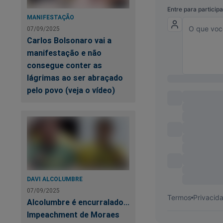
cena. Devemos apren
MANIFESTAÇÃO
com leveza, com gr
07/09/2025
valor.
Carlos Bolsonaro vai a
manifestação e não
O vídeo em que apar
consegue conter as
haja controvérsia, 
lágrimas ao ser abraçado
inicial da relação.
pelo povo (veja o vídeo)
vive a construção.
Parabéns Regina pel
Brasil entende o s
estar ao lado daqu
escolha. Poderá ser
papéis de mãe, irmã
DAVI ALCOLUMBRE
Bem vinda ao mundo
07/09/2025
estresse, com menos
Alcolumbre é encurralado...
Impeachment de Moraes