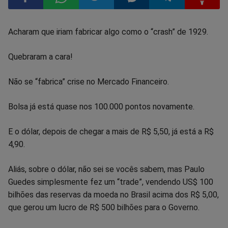
Compartilhar
Compartilhar
Compartilhar
Compartilhar
Compartilhar
Compart
Acharam que iriam fabricar algo como o “crash” de 1929.
no
no
no
no
no
no
Quebraram a cara!
Facebook
Whatsapp
Twitter
Messenger
Telegram
Gettr
Não se “fabrica” crise no Mercado Financeiro.
Bolsa já está quase nos 100.000 pontos novamente.
E o dólar, depois de chegar a mais de R$ 5,50, já está a R$
4,90.
Aliás, sobre o dólar, não sei se vocês sabem, mas Paulo
Guedes simplesmente fez um “trade”, vendendo US$ 100
bilhões das reservas da moeda no Brasil acima dos R$ 5,00,
que gerou um lucro de R$ 500 bilhões para o Governo.