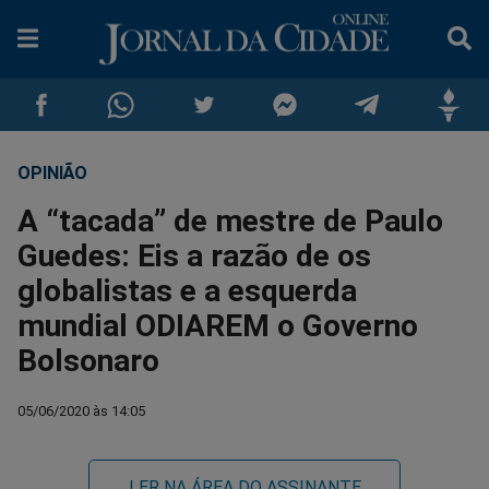
OPINIÃO
Compartilhar
Compartilhar
Compartilhar
Compartilhar
Compartilhar
Compar
A “tacada” de mestre de Paulo
no
no
no
no
no
no
Guedes: Eis a razão de os
globalistas e a esquerda
Facebook
Whatsapp
Twitter
Messenger
Telegram
Gettr
mundial ODIAREM o Governo
Bolsonaro
05/06/2020 às 14:05
LER NA ÁREA DO ASSINANTE