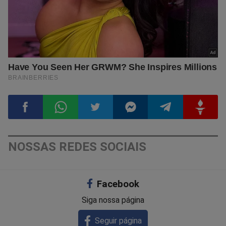
Compartilhar
Compartilhar
Compartilhar
Compartilhar
Compartilhar
Compart
NOSSAS REDES SOCIAIS
no
no
no
no
no
no
Facebook
Facebook
Whatsapp
Twitter
Messenger
Telegram
Gettr
Siga nossa página
Seguir página