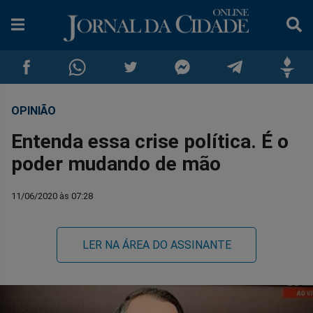
OPINIÃO
Compartilhar
Compartilhar
Compartilhar
Compartilhar
Compartilhar
Compar
Entenda essa crise política. É o
no
no
no
no
no
no
poder mudando de mão
Facebook
Whatsapp
Twitter
Messenger
Telegram
Gettr
11/06/2020 às 07:28
LER NA ÁREA DO ASSINANTE