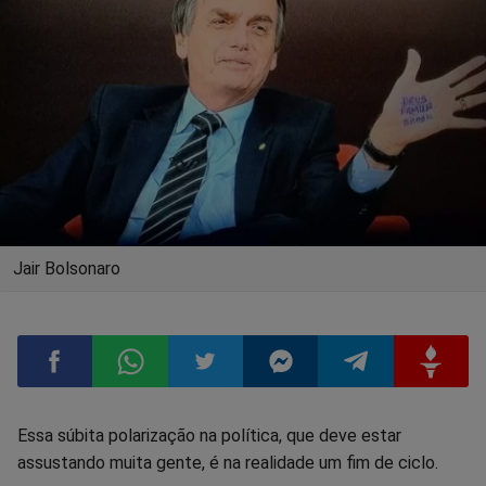
Jair Bolsonaro
Compartilhar
Compartilhar
Compartilhar
Compartilhar
Compartilhar
Compart
Essa súbita polarização na política, que deve estar
assustando muita gente, é na realidade um fim de ciclo.