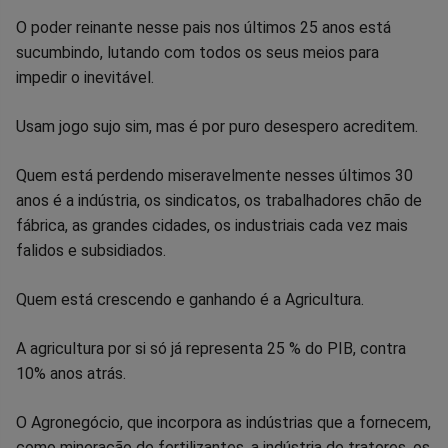
no
no
no
no
no
no
O poder reinante nesse pais nos últimos 25 anos está
Facebook
Whatsapp
Twitter
Messenger
Telegram
Gettr
sucumbindo, lutando com todos os seus meios para
impedir o inevitável.
Usam jogo sujo sim, mas é por puro desespero acreditem.
Quem está perdendo miseravelmente nesses últimos 30
anos é a indústria, os sindicatos, os trabalhadores chão de
fábrica, as grandes cidades, os industriais cada vez mais
falidos e subsidiados.
Quem está crescendo e ganhando é a Agricultura.
A agricultura por si só já representa 25 % do PIB, contra
10% anos atrás.
O Agronegócio, que incorpora as indústrias que a fornecem,
como mineração de fertilizantes, a indústria de tratores, os