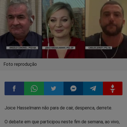
Foto reprodução
Compartilhar
Compartilhar
Compartilhar
Compartilhar
Compartilhar
Compart
Joice Hasselmann não para de cair, despenca, derrete.
no
no
no
no
no
no
O debate em que participou neste fim de semana, ao vivo,