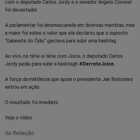
com o deputado Carlos Jordy e o senador Angelo Coronel
Facebook
Whatsapp
Twitter
Messenger
Telegram
Gettr
foi devastador.
A parlamentar foi desmascarada em diversas mentiras, mas
a maior foi sobre o valor que ela declarou que o suposto
“Gabinete do Ódio” gastava para subir uma hashtag.
Ao vivo, no tête-a-tête com Joice, o deputado Carlos
Jordy pediu para subir a hashtagh
#DerreteJoice.
A força da militância que apoia o presidente Jair Bolsonaro
entrou em ação.
O resultado foi imediato.
Veja o vídeo:
da Redação