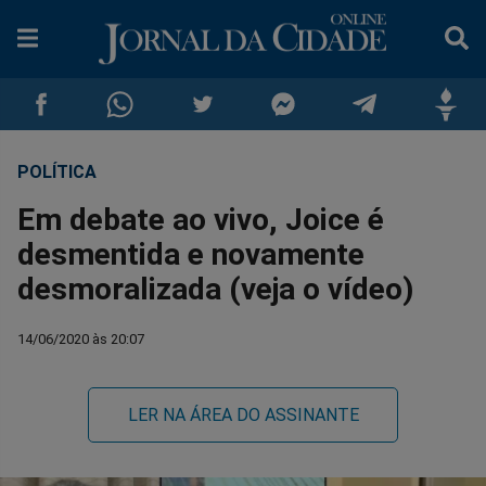
POLÍTICA
Compartilhar
Compartilhar
Compartilhar
Compartilhar
Compartilhar
Compar
Em debate ao vivo, Joice é
no
no
no
no
no
no
desmentida e novamente
desmoralizada (veja o vídeo)
Facebook
Whatsapp
Twitter
Messenger
Telegram
Gettr
14/06/2020 às 20:07
LER NA ÁREA DO ASSINANTE