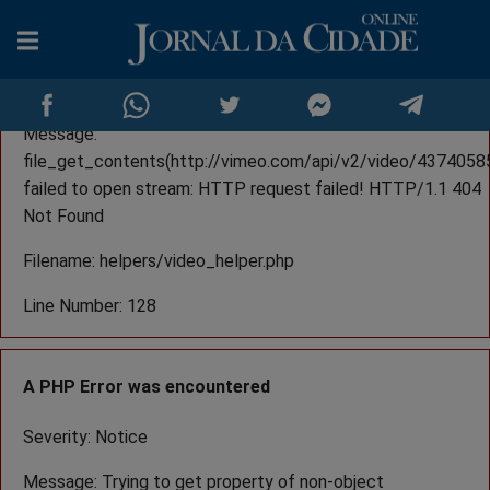
A PHP Error was encountered
Severity: Warning
Message:
file_get_contents(http://vimeo.com/api/v2/video/43740585
failed to open stream: HTTP request failed! HTTP/1.1 404
Compartilhar
Compartilhar
Compartilhar
Compartilhar
Compartilh
Co
Not Found
no
no
no
no
no
no
Filename: helpers/video_helper.php
Facebook
Whatsapp
Twitter
Messenger
Telegram
Line Number: 128
A PHP Error was encountered
Severity: Notice
Message: Trying to get property of non-object