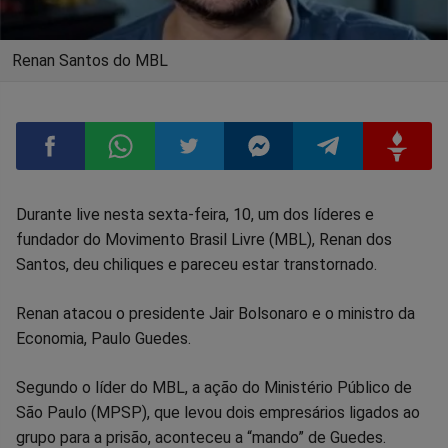
Renan Santos do MBL
Compartilhar
Compartilhar
Compartilhar
Compartilhar
Compartilhar
Compart
Durante live nesta sexta-feira, 10, um dos líderes e
fundador do Movimento Brasil Livre (MBL), Renan dos
no
no
no
no
no
no
Santos, deu chiliques e pareceu estar transtornado.
Facebook
Whatsapp
Twitter
Messenger
Telegram
Gettr
Renan atacou o presidente Jair Bolsonaro e o ministro da
Economia, Paulo Guedes.
Segundo o líder do MBL, a ação do Ministério Público de
São Paulo (MPSP), que levou dois empresários ligados ao
grupo para a prisão, aconteceu a “mando” de Guedes.