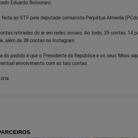
tado Eduardo Bolsonaro.
pp
itter
Messenger
Telegram
Gettr
i feita ao STF pela deputada comunista Perpétua Almeida (PCd
contas retiradas do ar em redes sociais. Ao todo, 35 contas, 14 p
k, além de 38 contas no Instagram.
a do pedido é que o Presidente da República e os seus filhos se
ventual envolvimento com as tais contas.
ória.