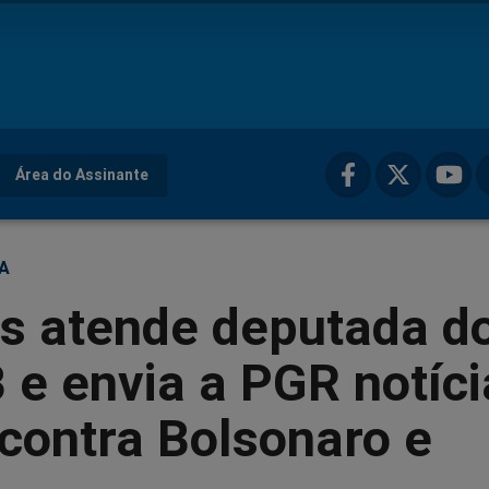
Área do Assinante
ÇA
s atende deputada d
e envia a PGR notíci
contra Bolsonaro e