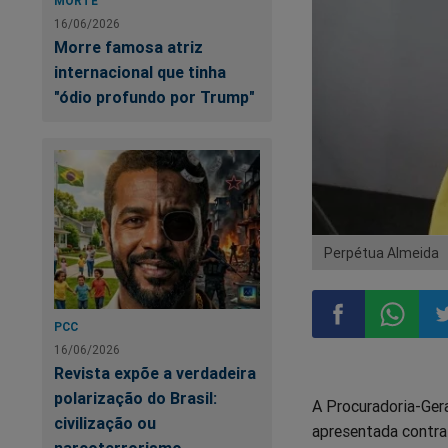
MORTE
16/06/2026
Morre famosa atriz
internacional que tinha
"ódio profundo por Trump"
Perpétua Almeida
PCC
16/06/2026
Compartilhar
Compart
Co
Revista expõe a verdadeira
polarização do Brasil:
A Procuradoria-Gera
no
no
n
civilização ou
apresentada contra 
narcoterrorismo