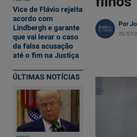
filhos
Vice de Flávio rejeita
acordo com
Por
Jo
Lindbergh e garante
25/07/2
que vai levar o caso
da falsa acusação
até o fim na Justiça
ÚLTIMAS NOTÍCIAS