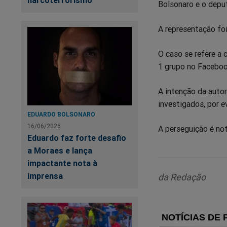
Bolsonaro e o depu
Facebook
Whatsa
Tw
A representação fo
O caso se refere a 
1 grupo no Faceboo
A intenção da autor
investigados, por e
EDUARDO BOLSONARO
16/06/2026
A perseguição é not
Eduardo faz forte desafio
a Moraes e lança
impactante nota à
imprensa
da Redação