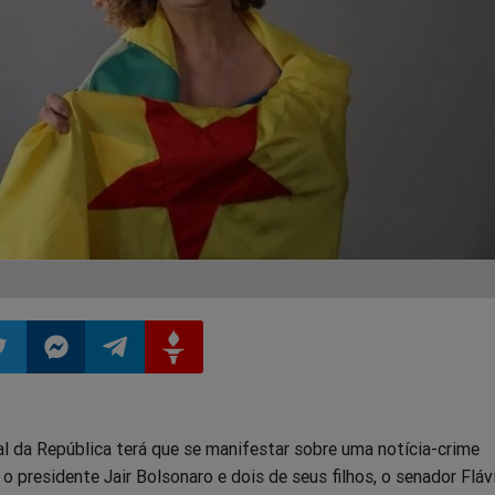
ilhar
mpartilhar
Compartilhar
Compartilhar
Compartilhar
l da República terá que se manifestar sobre uma notícia-crime
o
no
no
no
o presidente Jair Bolsonaro e dois de seus filhos, o senador Fláv