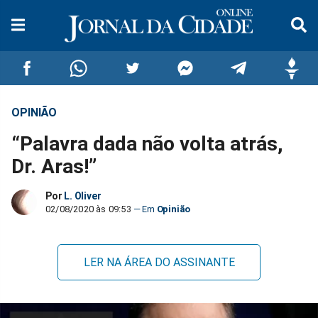
OPINIÃO
Compartilhar
Compartilhar
Compartilhar
Compartilhar
Compartilhar
Compar
“Palavra dada não volta atrás,
no
no
no
no
no
no
Dr. Aras!”
Facebook
Whatsapp
Twitter
Messenger
Telegram
Gettr
Por
L. Oliver
02/08/2020 às 09:53
Opinião
LER NA ÁREA DO ASSINANTE