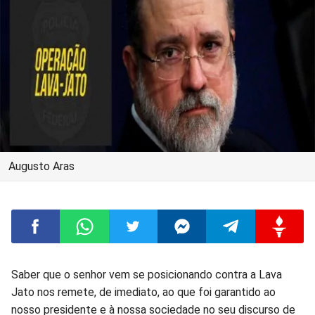
Augusto Aras
Compartilhar
Compartilhar
Compartilhar
Compartilhar
Compartilhar
Compart
Saber que o senhor vem se posicionando contra a Lava
Jato nos remete, de imediato, ao que foi garantido ao
no
no
no
no
no
no
nosso presidente e à nossa sociedade no seu discurso de