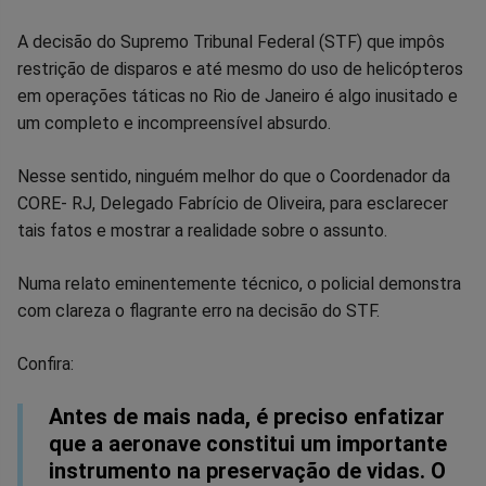
Compartilhar
Compartilhar
Compartilhar
Compartilhar
Compartilhar
Compart
A decisão do Supremo Tribunal Federal (STF) que impôs
restrição de disparos e até mesmo do uso de helicópteros
no
no
no
no
no
no
em operações táticas no Rio de Janeiro é algo inusitado e
um completo e incompreensível absurdo.
Facebook
Whatsapp
Twitter
Messenger
Telegram
Gettr
Nesse sentido, ninguém melhor do que o Coordenador da
CORE- RJ, Delegado Fabrício de Oliveira, para esclarecer
tais fatos e mostrar a realidade sobre o assunto.
Numa relato eminentemente técnico, o policial demonstra
com clareza o flagrante erro na decisão do STF.
Confira:
Antes de mais nada, é preciso enfatizar
que a aeronave constitui um importante
instrumento na preservação de vidas. O