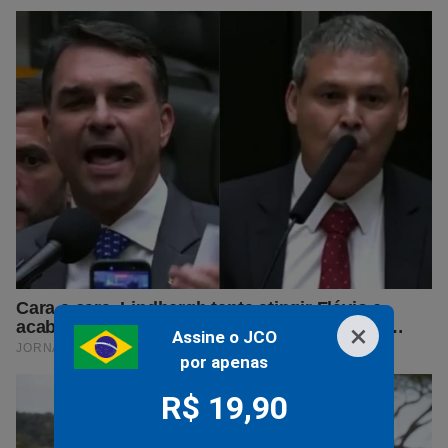
×
Assine o JCO
por apenas
R$ 19,90