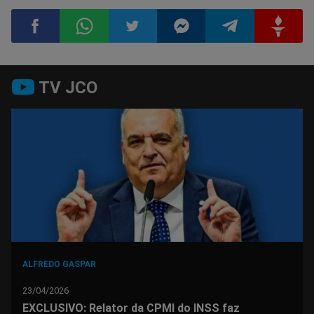
Compartilhar
Compartilhar
Compartilhar
Compartilhar
Compartilhar
Compart
TV JCO
no
no
no
no
no
no
Facebook
Whatsapp
Twitter
Messenger
Telegram
Gettr
ALFREDO GASPAR
23/04/2026
EXCLUSIVO: Relator da CPMI do INSS faz