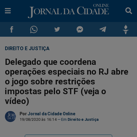
DIREITO E JUSTIÇA
Compartilhar
Compartilhar
Compartilhar
Compartilhar
Compartilhar
Compar
Delegado que coordena
no
no
no
no
no
no
operações especiais no RJ abre
o jogo sobre restrições
Facebook
Whatsapp
Twitter
Messenger
Telegram
Gettr
impostas pelo STF (veja o
vídeo)
Por
Jornal da Cidade Online
19/08/2020 às 16:14
Direito e Justiça