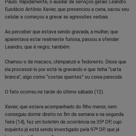
no
no
no
no
no
no
Paulo. Rapidamente, o auxiliar de serviços gerais Leandro
Eusdácio Antônio Xavier, que presenciou a cena, sacou seu
Facebook
Whatsapp
Twitter
Messenger
Telegram
Gettr
celular e começou a gravar as agressões verbais.
Ao perceber que estava sendo gravada, a mulher, que
aparentava estar realmente furiosa, passou a ofender
Leandro, que é negro, também.
Chamou-o de macaco, chimpanzé e fedorento. Disse que
iria processá-lo por está-la gravando e que tinha “carta
branca”, algo como “costas quentes” ou coisa parecida.
O fato ocorreu na tarde do último sábado (12).
Xavier, que estava acompanhado do filho menor, nem
conseguiu dormir direito no fim de semana e na segunda
feira (14), fez um boletim de ocorrência na 35ª DP, cujo
inquérito já está sendo investigado pela 97ª DP, que já