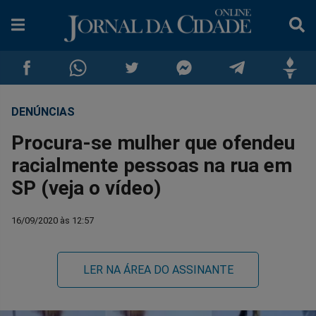
DENÚNCIAS
Compartilhar
Compartilhar
Compartilhar
Compartilhar
Compartilhar
Compar
Procura-se mulher que ofendeu
no
no
no
no
no
no
racialmente pessoas na rua em
SP (veja o vídeo)
Facebook
Whatsapp
Twitter
Messenger
Telegram
Gettr
16/09/2020 às 12:57
LER NA ÁREA DO ASSINANTE