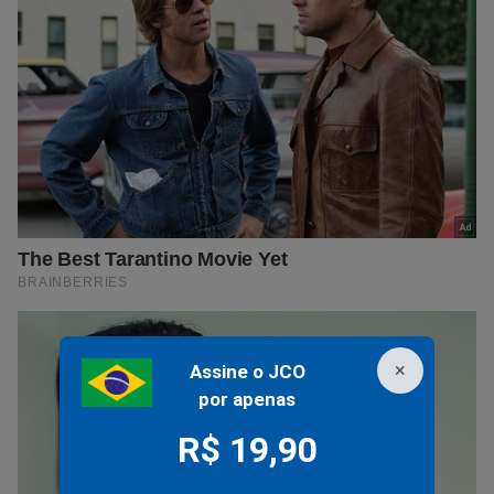
×
Assine o JCO
por apenas
R$ 19,90