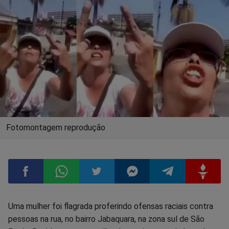
Fotomontagem reprodução
Compartilhar
Compartilhar
Compartilhar
Compartilhar
Compartilhar
Compart
Uma mulher foi flagrada proferindo ofensas raciais contra
pessoas na rua, no bairro Jabaquara, na zona sul de São