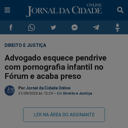
DIREITO E JUSTIÇA
Compartilhar
Compartilhar
Compartilhar
Compartilhar
Compartilhar
Compar
Advogado esquece pendrive
no
no
no
no
no
no
com pornografia infantil no
Fórum e acaba preso
Facebook
Whatsapp
Twitter
Messenger
Telegram
Gettr
Por
Jornal da Cidade Online
21/09/2020 às 12:29
Direito e Justiça
LER NA ÁREA DO ASSINANTE