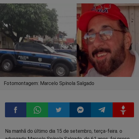
Fotomontagem: Marcelo Spínola Salgado
Compartilhar
Compartilhar
Compartilhar
Compartilhar
Compartilhar
Compart
Na manhã do último dia 15 de setembro, terça-feira. o
advogado Marcelo Spínola Salgado, de 61 anos, foi preso