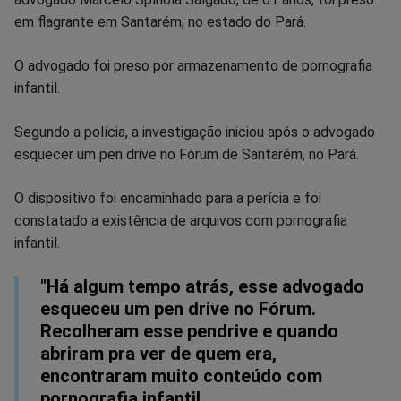
no
no
no
no
no
no
em flagrante em Santarém, no estado do Pará.
Facebook
Whatsapp
Twitter
Messenger
Telegram
Gettr
O advogado foi preso por armazenamento de pornografia
infantil.
Segundo a polícia, a investigação iniciou após o advogado
esquecer um pen drive no Fórum de Santarém, no Pará.
O dispositivo foi encaminhado para a perícia e foi
constatado a existência de arquivos com pornografia
infantil.
"Há algum tempo atrás, esse advogado
esqueceu um pen drive no Fórum.
Recolheram esse pendrive e quando
abriram pra ver de quem era,
encontraram muito conteúdo com
pornografia infantil.