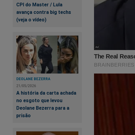
CPI do Master / Lula
avança contra big techs
(veja o vídeo)
Uma verdadeira “sur
Caso tenha perdido 
DEOLANE BEZERRA
21/05/2026
A história da carta achada
no esgoto que levou
Deolane Bezerra para a
prisão