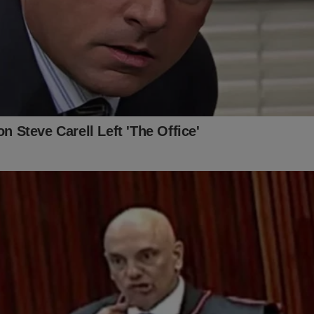
ra” de audiência!
a estreia do 'Direto ao Ponto', assista na íntegra: