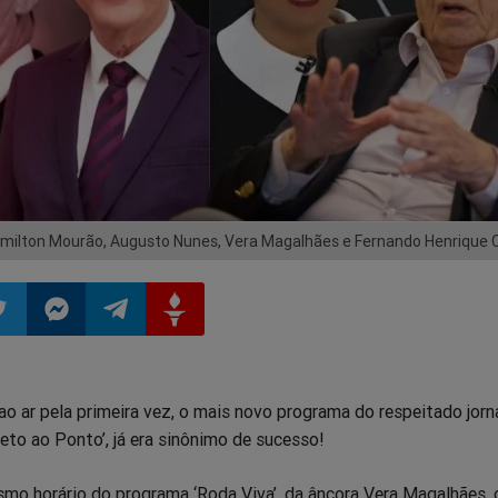
ilton Mourão, Augusto Nunes, Vera Magalhães e Fernando Henrique 
ilhar
mpartilhar
Compartilhar
Compartilhar
Compartilhar
o ar pela primeira vez, o mais novo programa do respeitado jorn
o
no
no
no
eto ao Ponto’, já era sinônimo de sucesso!
pp
itter
Messenger
Telegram
Gettr
o horário do programa ‘Roda Viva’, da âncora Vera Magalhães, 