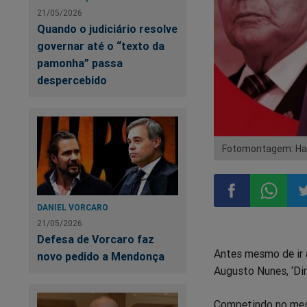
21/05/2026
Quando o judiciário resolve
governar até o “texto da
pamonha” passa
despercebido
Fotomontagem: Ham
DANIEL VORCARO
Compartilhar
Compart
Co
21/05/2026
Defesa de Vorcaro faz
Antes mesmo de ir a
novo pedido a Mendonça
no
no
n
Augusto Nunes, ‘Dir
Facebook
Whatsa
Tw
Competindo no mesm