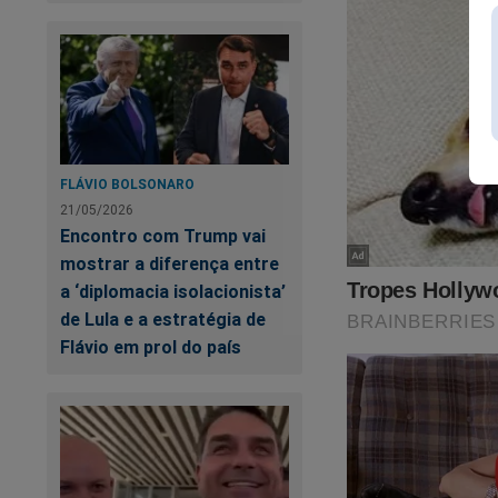
O Roda Viva, por su
alcance não chegou
FLÁVIO BOLSONARO
Até agora, no Youtu
21/05/2026
Encontro com Trump vai
Confira:
mostrar a diferença entre
a ‘diplomacia isolacionista’
de Lula e a estratégia de
Flávio em prol do país