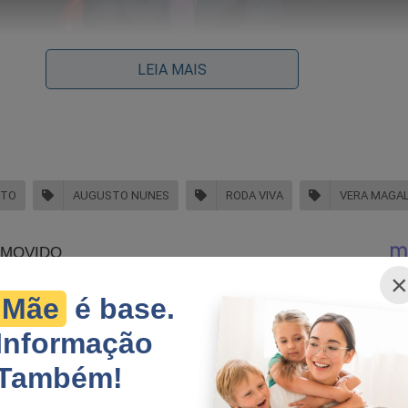
LEIA MAIS
NTO
AUGUSTO NUNES
RODA VIVA
VERA MAGA
×
Mãe
é base.
Informação
Também!