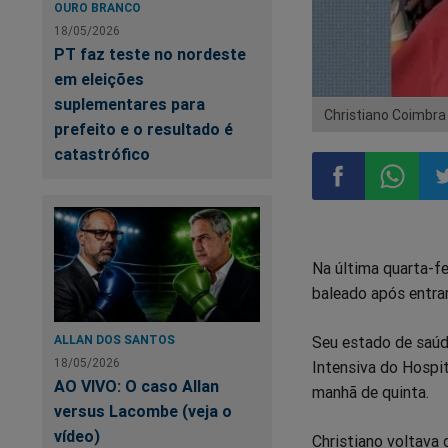
OURO BRANCO
18/05/2026
PT faz teste no nordeste
em eleições
suplementares para
Christiano Coimbra
prefeito e o resultado é
catastrófico
Compartilhar
Compart
Co
Na última quarta-fe
no
no
n
baleado após entra
Facebook
Whatsa
Tw
Seu estado de saúde
ALLAN DOS SANTOS
18/05/2026
Intensiva do Hospit
AO VIVO: O caso Allan
manhã de quinta.
versus Lacombe (veja o
vídeo)
Christiano voltava 