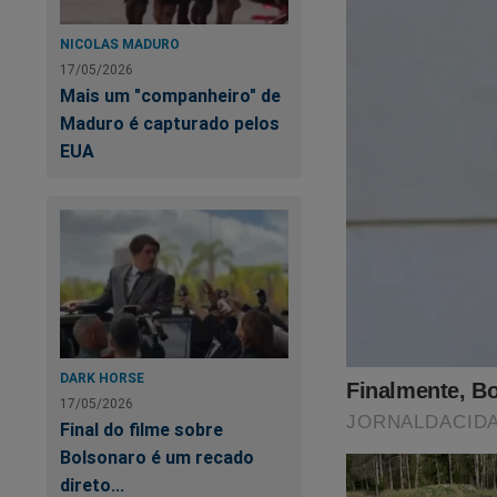
NICOLAS MADURO
17/05/2026
Mais um "companheiro" de
Maduro é capturado pelos
EUA
Você quer saber com
É simples, fácil e rá
Só depende de voc
Faça agora a sua a
DARK HORSE
17/05/2026
Final do filme sobre
https://assinante.
Bolsonaro é um recado
direto...