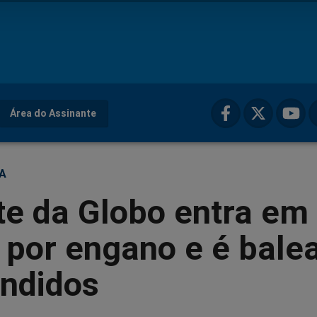
Área do Assinante
ÇA
te da Globo entra em
 por engano e é bale
andidos