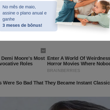
No mês de maio,
assine o plano anual e
ganhe
3 meses de bônus!
scussão no STF sobre obrigatoriedade da vacina é tão inúti
anto a revogação da prisão de André do Rap