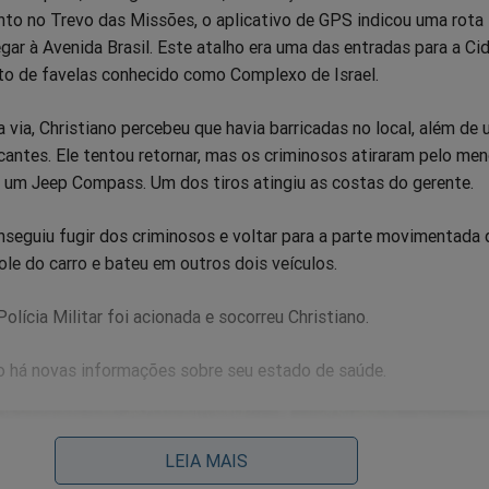
to no Trevo das Missões, o aplicativo de GPS indicou uma rota
egar à Avenida Brasil. Este atalho era uma das entradas para a Ci
nto de favelas conhecido como Complexo de Israel.
 via, Christiano percebeu que havia barricadas no local, além de
icantes. Ele tentou retornar, mas os criminosos atiraram pelo me
, um Jeep Compass. Um dos tiros atingiu as costas do gerente.
onseguiu fugir dos criminosos e voltar para a parte movimentada d
le do carro e bateu em outros dois veículos.
olícia Militar foi acionada e socorreu Christiano.
 há novas informações sobre seu estado de saúde.
LEIA MAIS