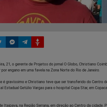
ilhar
mpartilhar
Compartilhar
Compartilhar
Compartilhar
ira, 21, o gerente de Projetos do jornal O Globo, Christiano Coimb
o
no
no
no
r por engano em uma favela na Zona Norte do Rio de Janeiro.
pp
itter
Messenger
Telegram
Gettr
 é gravíssimo e Christiano teve que ser transferido do Centro d
al Estadual Getúlio Vargas para o hospital Copa Star, em Copac
de Itaipava, na Região Serrana, em direção ao Centro da cidade. 