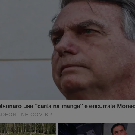
o ajudar o Jornal da Cidade Online?
pido...
ê!
ssinatura e tenha acesso a todo o conteúdo da Revista A Verdad
jornaldacidadeonline.com.br/apresentacao