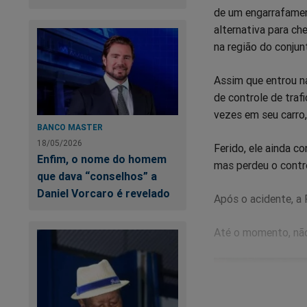
de um engarrafamen
alternativa para ch
na região do conju
Assim que entrou na
de controle de traf
vezes em seu carro
BANCO MASTER
18/05/2026
Ferido, ele ainda c
Enfim, o nome do homem
mas perdeu o contro
que dava “conselhos” a
Daniel Vorcaro é revelado
Após o acidente, a P
Até o momento, não