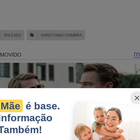
BALEADO
CHRISTIANO COIMBRA
×
Mãe
é base.
Informação
Também!