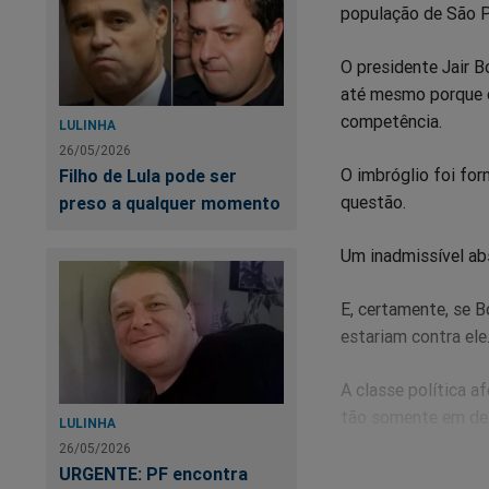
população de São P
O presidente Jair 
até mesmo porque o
competência.
LULINHA
26/05/2026
O imbróglio foi for
Filho de Lula pode ser
questão.
preso a qualquer momento
Um inadmissível ab
E, certamente, se B
estariam contra ele
A classe política a
tão somente em des
LULINHA
26/05/2026
URGENTE: PF encontra