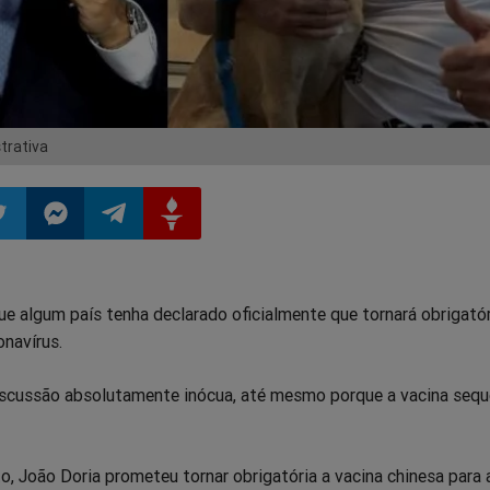
trativa
ilhar
mpartilhar
Compartilhar
Compartilhar
Compartilhar
ue algum país tenha declarado oficialmente que tornará obrigatór
o
no
no
no
onavírus.
pp
itter
Messenger
Telegram
Gettr
scussão absolutamente inócua, até mesmo porque a vacina sequ
to, João Doria prometeu tornar obrigatória a vacina chinesa para 