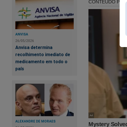
Só depende de voc
Faça agora a sua a
https://assinante.
ANVISA
26/05/2026
Fonte:
Folha de S.P
Anvisa determina
recolhimento imediato de
medicamento em todo o
país
ALEXANDRE DE MORAES