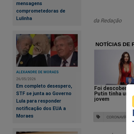
mensagens
comprometedoras de
Ac
Lulinha
n
da Redação
ALEXANDRE DE MORAES
26/05/2026
Em completo desespero,
STF se junta ao Governo
Lula para responder
Você quer saber com
notificação dos EUA a
Moraes
CORONAVÍRUS
É simples, fácil e rá