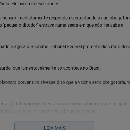
aulo. Ele não tem esse poder.
Bolsonaro imediatamente respondeu sustentando a não obrigator
 ‘pequeno ditador’ entrava numa seara em que não lhe cabe a
mado e agora o Supremo Tribunal Federal promete discutir e deci
surdo, que lamentavelmente só acontece no Brasil.
olsonaro porventura tivesse dito que a vacina seria obrigatória, 
.
feita à politicagem, não está interessada no bem estar da popula
gastar o governo, numa insana briga pelo poder.
LEIA MAIS