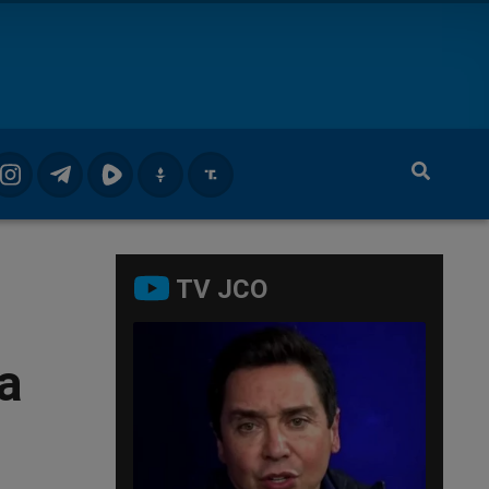
TV JCO
a