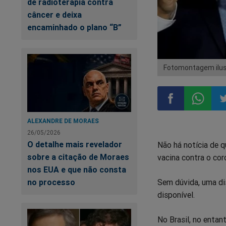
de radioterapia contra
câncer e deixa
encaminhado o plano “B”
Fotomontagem ilus
ALEXANDRE DE MORAES
Compartilhar
Compart
Co
26/05/2026
O detalhe mais revelador
Não há notícia de q
no
no
n
sobre a citação de Moraes
vacina contra o cor
nos EUA e que não consta
Facebook
Whatsa
Tw
no processo
Sem dúvida, uma di
disponível.
No Brasil, no entan