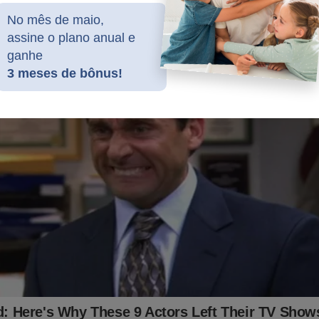
ê!
No mês de maio,
ssinatura e tenha acesso a todo o conteúdo da Revista A Verdad
assine o plano anual e
ganhe
jornaldacidadeonline.com.br/apresentacao
3 meses de bônus!
aulo