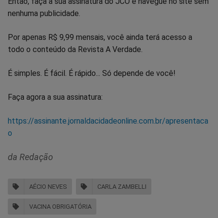
Então, faça a sua assinatura do JCO e navegue no site sem
nenhuma publicidade.
Por apenas R$ 9,99 mensais, você ainda terá acesso a
todo o conteúdo da Revista A Verdade.
É simples. É fácil. É rápido... Só depende de você!
Faça agora a sua assinatura:
https://assinante.jornaldacidadeonline.com.br/apresentaca
o
da Redação
AÉCIO NEVES
CARLA ZAMBELLI
VACINA OBRIGATÓRIA