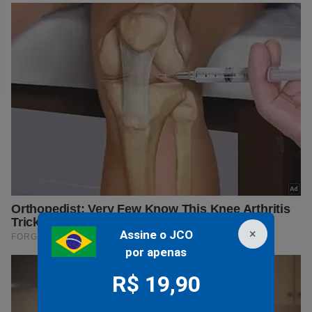
×
Assine o JCO
por apenas
R$ 19,90