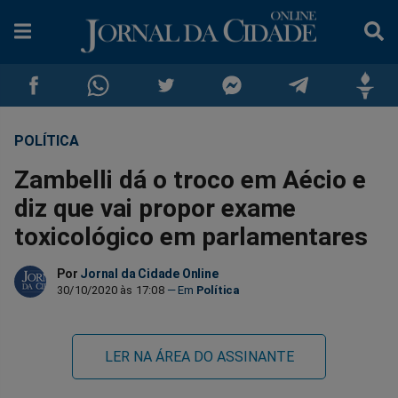
POLÍTICA
Compartilhar
Compartilhar
Compartilhar
Compartilhar
Compartilhar
Compar
Zambelli dá o troco em Aécio e
no
no
no
no
no
no
diz que vai propor exame
toxicológico em parlamentares
Facebook
Whatsapp
Twitter
Messenger
Telegram
Gettr
Por
Jornal da Cidade Online
30/10/2020 às 17:08
Política
LER NA ÁREA DO ASSINANTE