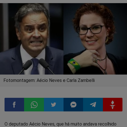
Fotomontagem: Aécio Neves e Carla Zambelli
Compartilhar
Compartilhar
Compartilhar
Compartilhar
Compartilhar
Compart
O deputado Aécio Neves, que há muito andava recolhido