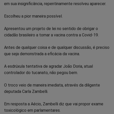
em sua insignificância, repentinamente resolveu aparecer.
no
no
no
no
no
no
Escolheu a pior maneira possível.
Facebook
Whatsapp
Twitter
Messenger
Telegram
Gettr
Apresentou um projeto de lei no sentido de obrigar o
cidadão brasileiro a tomar a vacina contra a Covid-19.
Antes de qualquer coisa e de qualquer discussão, é preciso
que seja demonstrada a eficácia da vacina.
A esdrúxula tentativa de agradar João Doria, atual
controlador do tucanato, não pegou bem.
O troco veio de maneira imediata, através da diligente
deputada Carla Zambelli.
Em resposta a Aécio, Zambelli diz que vai propor exame
toxicológico em parlamentares.