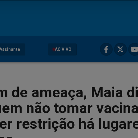
Assinante
AO VIVO
m de ameaça, Maia d
uem não tomar vacin
er restrição há lugar