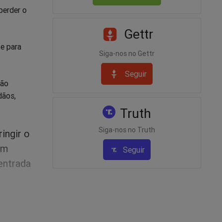
perder o
Gettr
te para
Siga-nos no Gettr
Seguir
não
dãos,
Truth
Siga-nos no Truth
ingir o
ém
Seguir
entrada
ar o rumo