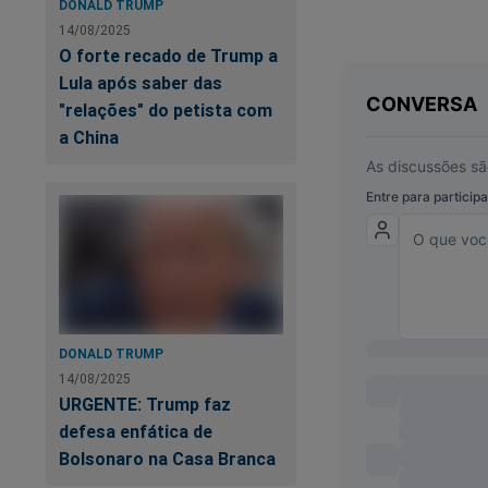
DONALD TRUMP
Você se incomoda c
14/08/2025
O forte recado de Trump a
Você quer ajudar o 
Lula após saber das
"relações" do petista com
Então, faça a sua 
a China
Por apenas R$ 9,99
Verdade.
É simples. É fácil. 
Faça agora a sua as
DONALD TRUMP
https://assinante.
14/08/2025
URGENTE: Trump faz
defesa enfática de
Bolsonaro na Casa Branca