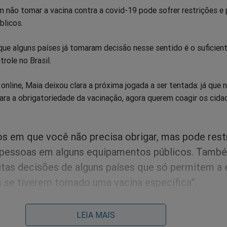
 não tomar a vacina contra a covid-19 pode sofrer restrições e 
blicos.
 que alguns países já tomaram decisão nesse sentido é o suficien
role no Brasil.
nline, Maia deixou clara a próxima jogada a ser tentada: já que 
ra a obrigatoriedade da vacinação, agora querem coagir os cida
:
s em que você não precisa obrigar, mas pode restr
 pessoas em alguns equipamentos públicos. Tamb
tas decisões de alguns países que só permitem a 
 se tiverem tomado uma vacina específica”.
róximo o momento de Maia deixar a presidência da Câmara e tom
LEIA MAIS