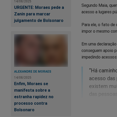
14/08/2025
Segundo Maia, quem
URGENTE: Moraes pede a
acesso a lugares pú
Zanin para marcar
julgamento de Bolsonaro
Para ele, o fato de
impor o mesmo cont
Em uma declaração o
conseguem apoio pa
impedindo acessos
“Há caminho
ALEXANDRE DE MORAES
acesso das
14/08/2025
Enfim, Moraes se
existem mui
manifesta sobre a
das pessoas
estranha rapidez no
processo contra
Felizmente, está p
Bolsonaro
do ostracismo.