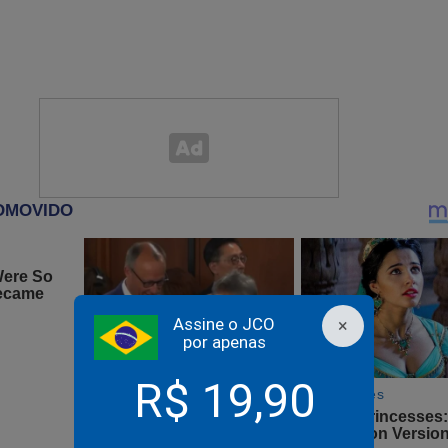
oder do cargo, só quem irá procurar o "Botafogo" será a PF...
Constituinte da pandemia
Assine o JCO
×
por apenas
R$ 19,90