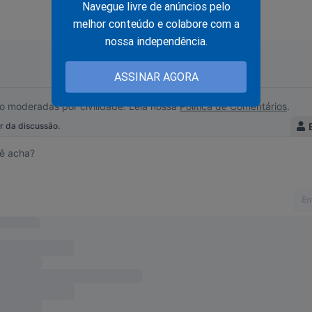
Navegue livre de anúncios pelo
om as publicidades no site?
melhor conteúdo e colabore com a
nossa independência.
Jornal da Cidade Online?
ASSINAR AGORA
assinatura do JCO e navegue no site sem nenhuma publicidade.
 mensais, você ainda terá acesso a todo o conteúdo da Revista 
É rápido... Só depende de você!
sinatura:
jornaldacidadeonline.com.br/apresentacao