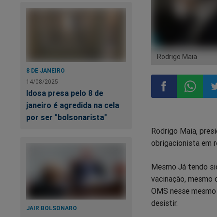
Rodrigo Maia
8 DE JANEIRO
14/08/2025
Idosa presa pelo 8 de
janeiro é agredida na cela
Compartilhar
Compart
Co
por ser "bolsonarista"
Rodrigo Maia, pres
no
no
n
obrigacionista em r
Facebook
Whatsa
Tw
Mesmo Já tendo sid
vacinação, mesmo co
OMS nesse mesmo se
desistir.
JAIR BOLSONARO