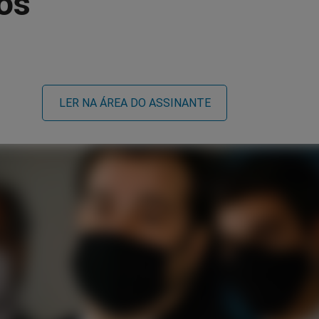
os
LER NA ÁREA DO ASSINANTE