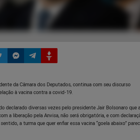
ilhar
mpartilhar
Compartilhar
Compartilhar
Compartilhar
idente da Câmara dos Deputados, continua com seu discurso
o
no
no
no
elação à vacina contra a covid-19.
pp
itter
Messenger
Telegram
Gettr
o declarado diversas vezes pelo presidente Jair Bolsonaro que 
m a liberação pela Anvisa, não será obrigatória, e com declaraç
ntido, a turma que quer enfiar essa vacina “goela abaixo” pare