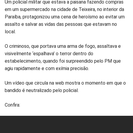
Compartilhar
Compartilhar
Compartilhar
Compartilhar
Compartilhar
Compart
Um policial militar que estava a paisana fazendo compras
em um supermercado na cidade de Teixeira, no interior da
no
no
no
no
no
no
Paraíba, protagonizou uma cena de heroísmo ao evitar um
assalto e salvar as vidas das pessoas que estavam no
Facebook
Whatsapp
Twitter
Messenger
Telegram
Gettr
local.
O criminoso, que portava uma arma de fogo, assaltava e
visivelmente ‘espalhava’ o terror dentro do
estabelecimento, quando foi surpreendido pelo PM que
agiu rapidamente e com exímia precisão.
Um vídeo que circula na web mostra o momento em que o
bandido é neutralizado pelo policial.
Confira: