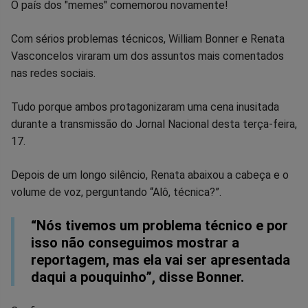
Compartilhar
Compartilhar
Compartilhar
Compartilhar
Compartilhar
Compart
O país dos "memes" comemorou novamente!
no
no
no
no
no
no
Com sérios problemas técnicos, William Bonner e Renata
Vasconcelos viraram um dos assuntos mais comentados
Facebook
Whatsapp
Twitter
Messenger
Telegram
Gettr
nas redes sociais.
Tudo porque ambos protagonizaram uma cena inusitada
durante a transmissão do Jornal Nacional desta terça-feira,
17.
Depois de um longo silêncio, Renata abaixou a cabeça e o
volume de voz, perguntando “Alô, técnica?”.
“Nós tivemos um problema técnico e por
isso não conseguimos mostrar a
reportagem, mas ela vai ser apresentada
daqui a pouquinho”, disse Bonner.