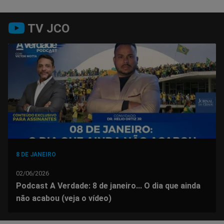
Compartilhar
Compartilhar
Compartilhar
Compartilhar
Compartilhar
Compart
TV JCO
no
no
no
no
no
no
Facebook
Whatsapp
Twitter
Messenger
Telegram
Gettr
8 DE JANEIRO
02/06/2026
Podcast A Verdade: 8 de janeiro... O dia que ainda
não acabou (veja o vídeo)