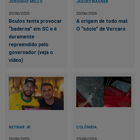
JORGINHO MELLO
JAQUES WAGNER
20/06/2026
20/06/2026
Boulos tenta provocar
A origem de todo mal:
“baderna” em SC e é
O “sócio” de Vorcaro
duramente
repreendido pelo
governador (veja o
vídeo)
NEYMAR JR.
COLÔMBIA
20/06/2026
20/06/2026