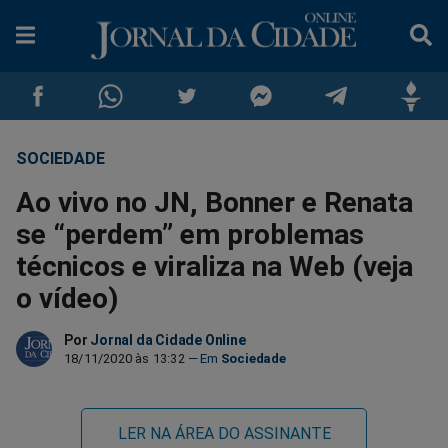
SOCIEDADE
Compartilhar
Compartilhar
Compartilhar
Compartilhar
Compartilhar
Compar
Ao vivo no JN, Bonner e Renata
no
no
no
no
no
no
se “perdem” em problemas
técnicos e viraliza na Web (veja
Facebook
Whatsapp
Twitter
Messenger
Telegram
Gettr
o vídeo)
Por
Jornal da Cidade Online
18/11/2020 às 13:32
Sociedade
LER NA ÁREA DO ASSINANTE