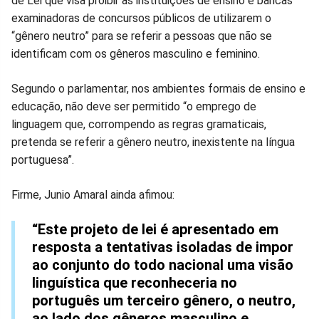
de Lei que visa proibir as instituições de ensino e bancas
no
no
no
no
no
no
examinadoras de concursos públicos de utilizarem o
“gênero neutro” para se referir a pessoas que não se
Facebook
Whatsapp
Twitter
Messenger
Telegram
Gettr
identificam com os gêneros masculino e feminino.
Segundo o parlamentar, nos ambientes formais de ensino e
educação, não deve ser permitido “o emprego de
linguagem que, corrompendo as regras gramaticais,
pretenda se referir a gênero neutro, inexistente na língua
portuguesa”.
Firme, Junio Amaral ainda afimou:
“Este projeto de lei é apresentado em
resposta a tentativas isoladas de impor
ao conjunto do todo nacional uma visão
linguística que reconheceria no
português um terceiro gênero, o neutro,
ao lado dos gêneros masculino e