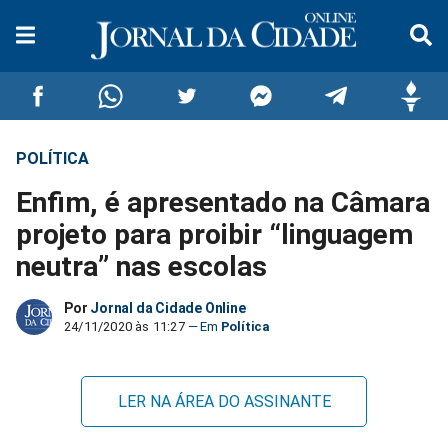
POLÍTICA
Compartilhar
Compartilhar
Compartilhar
Compartilhar
Compartilhar
Compar
Enfim, é apresentado na Câmara
no
no
no
no
no
no
projeto para proibir “linguagem
neutra” nas escolas
Facebook
Whatsapp
Twitter
Messenger
Telegram
Gettr
Por
Jornal da Cidade Online
24/11/2020 às 11:27
Política
LER NA ÁREA DO ASSINANTE