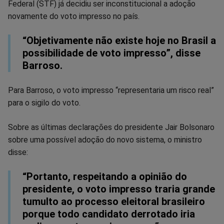
no
no
no
no
no
no
Federal (STF) já decidiu ser inconstitucional a adoção
novamente do voto impresso no país.
Facebook
Whatsapp
Twitter
Messenger
Telegram
Gettr
“Objetivamente não existe hoje no Brasil a
possibilidade de voto impresso”, disse
Barroso.
Para Barroso, o voto impresso “representaria um risco real”
para o sigilo do voto.
Sobre as últimas declarações do presidente Jair Bolsonaro
sobre uma possível adoção do novo sistema, o ministro
disse:
“Portanto, respeitando a opinião do
presidente, o voto impresso traria grande
tumulto ao processo eleitoral brasileiro
porque todo candidato derrotado iria