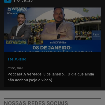
TV JCO
no
no
no
no
no
no
Facebook
Whatsapp
Twitter
Messenger
Telegram
Gettr
8 DE JANEIRO
02/06/2026
Podcast A Verdade: 8 de janeiro... O dia que ainda
não acabou (veja o vídeo)
NOSSAS REDES SOCIAIS