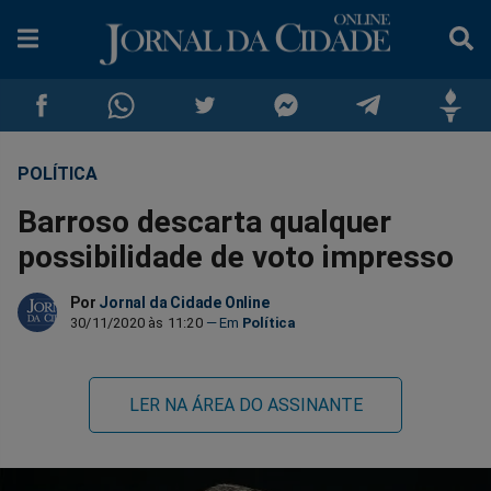
POLÍTICA
Compartilhar
Compartilhar
Compartilhar
Compartilhar
Compartilhar
Compar
Barroso descarta qualquer
no
no
no
no
no
no
possibilidade de voto impresso
Facebook
Whatsapp
Twitter
Messenger
Telegram
Gettr
Por
Jornal da Cidade Online
30/11/2020 às 11:20
Política
LER NA ÁREA DO ASSINANTE