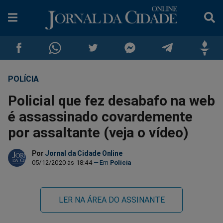
POLÍCIA
Compartilhar
Compartilhar
Compartilhar
Compartilhar
Compartilhar
Compar
Policial que fez desabafo na web
no
no
no
no
no
no
é assassinado covardemente
por assaltante (veja o vídeo)
Facebook
Whatsapp
Twitter
Messenger
Telegram
Gettr
Por
Jornal da Cidade Online
05/12/2020 às 18:44
Polícia
LER NA ÁREA DO ASSINANTE