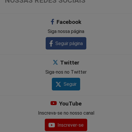
NOSSAS REDES SOCIAIS
no
no
no
no
no
no
Facebook
Facebook
Whatsapp
Twitter
Messenger
Telegram
Gettr
Siga nossa página
Seguir página
Twitter
Siga-nos no Twitter
Seguir
YouTube
Inscreva-se no nosso canal
Inscrever-se