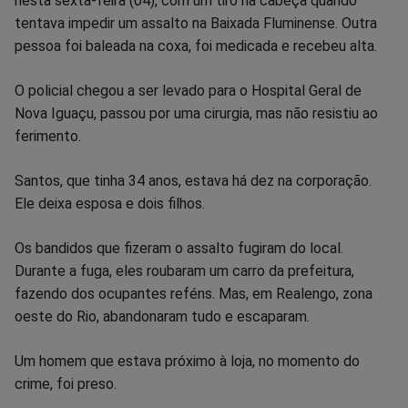
nesta sexta-feira (04), com um tiro na cabeça quando
no
no
no
no
no
no
tentava impedir um assalto na Baixada Fluminense. Outra
pessoa foi baleada na coxa, foi medicada e recebeu alta.
Facebook
Whatsapp
Twitter
Messenger
Telegram
Gettr
O policial chegou a ser levado para o Hospital Geral de
Nova Iguaçu, passou por uma cirurgia, mas não resistiu ao
ferimento.
Santos, que tinha 34 anos, estava há dez na corporação.
Ele deixa esposa e dois filhos.
Os bandidos que fizeram o assalto fugiram do local.
Durante a fuga, eles roubaram um carro da prefeitura,
fazendo dos ocupantes reféns. Mas, em Realengo, zona
oeste do Rio, abandonaram tudo e escaparam.
Um homem que estava próximo à loja, no momento do
crime, foi preso.