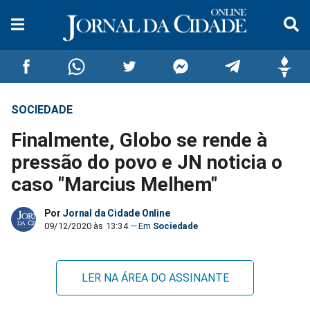
SOCIEDADE
Compartilhar
Compartilhar
Compartilhar
Compartilhar
Compartilhar
Compar
Finalmente, Globo se rende à
no
no
no
no
no
no
pressão do povo e JN noticia o
caso "Marcius Melhem"
Facebook
Whatsapp
Twitter
Messenger
Telegram
Gettr
Por
Jornal da Cidade Online
09/12/2020 às 13:34
Sociedade
LER NA ÁREA DO ASSINANTE