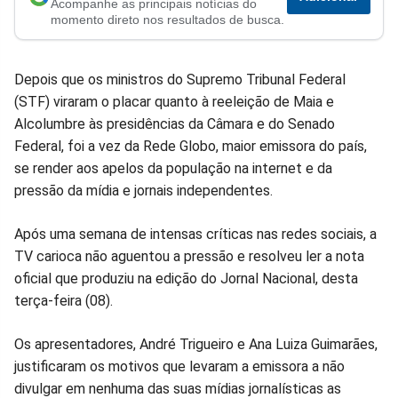
Acompanhe as principais notícias do
no
no
no
no
no
no
momento direto nos resultados de busca.
Facebook
Whatsapp
Twitter
Messenger
Telegram
Gettr
Depois que os ministros do Supremo Tribunal Federal
(STF) viraram o placar quanto à reeleição de Maia e
Alcolumbre às presidências da Câmara e do Senado
Federal, foi a vez da Rede Globo, maior emissora do país,
se render aos apelos da população na internet e da
pressão da mídia e jornais independentes.
Após uma semana de intensas críticas nas redes sociais, a
TV carioca não aguentou a pressão e resolveu ler a nota
oficial que produziu na edição do Jornal Nacional, desta
terça-feira (08).
Os apresentadores, André Trigueiro e Ana Luiza Guimarães,
justificaram os motivos que levaram a emissora a não
divulgar em nenhuma das suas mídias jornalísticas as