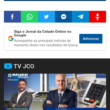
Siga o Jornal da Cidade Online no
Compartilhar
Compartilhar
Compartilhar
Compartilhar
Compartilhar
Compart
Google
Adicionar
Acompanhe as principais notícias do
no
no
no
no
no
no
momento direto nos resultados de busca.
Facebook
Whatsapp
Twitter
Messenger
Telegram
Gettr
TV JCO