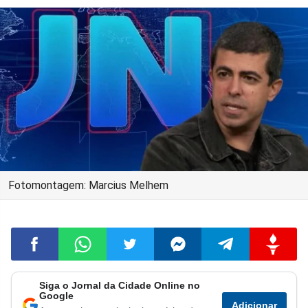
Fotomontagem: Marcius Melhem
Siga o Jornal da Cidade Online no
Compartilhar
Compartilhar
Compartilhar
Compartilhar
Compartilhar
Compart
Google
Adicionar