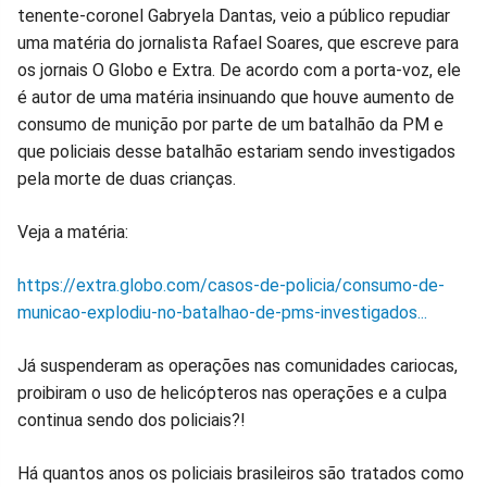
tenente-coronel Gabryela Dantas, veio a público repudiar
no
no
no
no
no
no
uma matéria do jornalista Rafael Soares, que escreve para
os jornais O Globo e Extra. De acordo com a porta-voz, ele
Facebook
Whatsapp
Twitter
Messenger
Telegram
Gettr
é autor de uma matéria insinuando que houve aumento de
consumo de munição por parte de um batalhão da PM e
que policiais desse batalhão estariam sendo investigados
pela morte de duas crianças.
Veja a matéria:
https://extra.globo.com/casos-de-policia/consumo-de-
municao-explodiu-no-batalhao-de-pms-investigados...
Já suspenderam as operações nas comunidades cariocas,
proibiram o uso de helicópteros nas operações e a culpa
continua sendo dos policiais?!
Há quantos anos os policiais brasileiros são tratados como