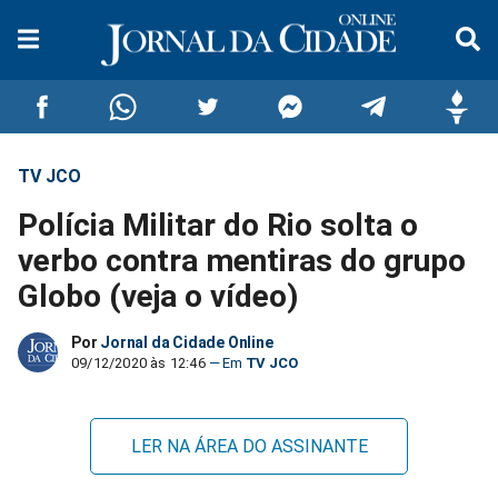
TV JCO
Compartilhar
Compartilhar
Compartilhar
Compartilhar
Compartilhar
Compar
Polícia Militar do Rio solta o
no
no
no
no
no
no
verbo contra mentiras do grupo
Globo (veja o vídeo)
Facebook
Whatsapp
Twitter
Messenger
Telegram
Gettr
Por
Jornal da Cidade Online
09/12/2020 às 12:46
TV JCO
LER NA ÁREA DO ASSINANTE