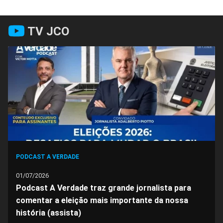
Compartilhar
Compartilhar
Compartilhar
Compartilhar
Compartilhar
Compart
TV JCO
no
no
no
no
no
no
Facebook
Whatsapp
Twitter
Messenger
Telegram
Gettr
PODCAST A VERDADE
01/07/2026
Podcast A Verdade traz grande jornalista para
comentar a eleição mais importante da nossa
história (assista)