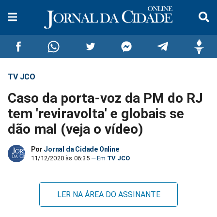
TV JCO
Compartilhar
Compartilhar
Compartilhar
Compartilhar
Compartilhar
Compar
Caso da porta-voz da PM do RJ
no
no
no
no
no
no
tem 'reviravolta' e globais se
dão mal (veja o vídeo)
Facebook
Whatsapp
Twitter
Messenger
Telegram
Gettr
Por
Jornal da Cidade Online
11/12/2020 às 06:35
TV JCO
LER NA ÁREA DO ASSINANTE