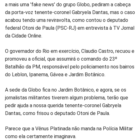
a mais uma 'fake news' do grupo Globo, pediram a cabeça
no
no
no
no
no
no
da porta-voz tenente-coronel Gabryela Dantas, mas o caso
acabou tendo uma reviravolta, como contou o deputado
Facebook
Whatsapp
Twitter
Messenger
Telegram
Gettr
federal Otoni de Paula (PSC-RJ) em entrevista à TV Jornal
da Cidade Online.
O governador do Rio em exercício, Claudio Castro, recuou e
promoveu a oficial, que assumirá o comando do 23º
Batalhão da PM, responsável pelo policiamento nos bairros
do Leblon, Ipanema, Gávea e Jardim Botânico.
A sede da Globo fica no Jardim Botânico, e agora, se os
jornalistas militantes tiverem algum problema, terão que
pedir ajuda a nossa querida tenente-coronel Gabryela
Dantas, como frisou o deputado Otoni de Paula.
Parece que a Vênus Platinada não manda na Polícia Militar
como ela certamente imaginava.