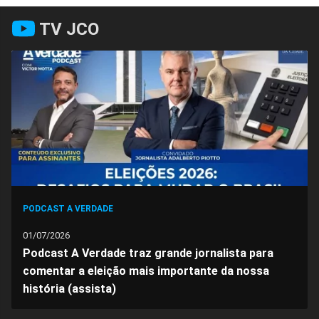
Compartilhar
Compartilhar
Compartilhar
Compartilhar
Compartilhar
Compart
TV JCO
no
no
no
no
no
no
Facebook
Whatsapp
Twitter
Messenger
Telegram
Gettr
PODCAST A VERDADE
01/07/2026
Podcast A Verdade traz grande jornalista para
comentar a eleição mais importante da nossa
história (assista)