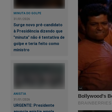
Já o ministro Marc
"critério de plantão
57 da Constituição 
MINUTA DO GOLPE
31/01/2026
Surge novo pré-candidato
Para Mello, é inace
à Presidência dizendo que
conveniências reina
"minuta" não é tentativa de
momentâneos."
golpe e teria feito como
ministro
Mas o que tira mes
só ao autointeress
uma engrenagem.
Ora, cabe ao senado
Óbvio, Alcolumbre 
ANISTIA
Não foi por nada q
31/01/2026
URGENTE: Presidente
Senado, ele promete
anuncia anistia ampla,