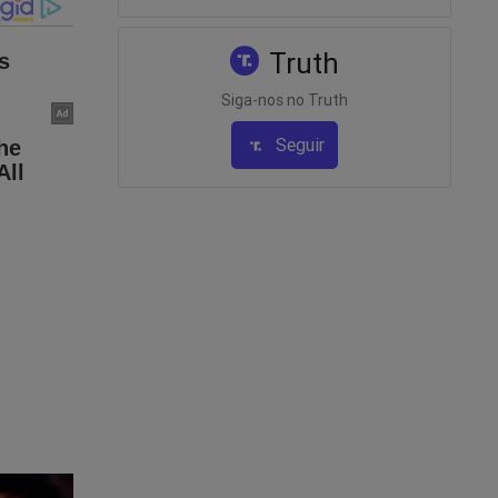
 Orwell) e
Truth
Siga-nos no Truth
pode
de ordem
Seguir
".
-Carta
o bem
 em
o a CF: