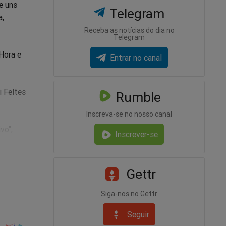
e uns
Telegram
a,
Receba as notícias do dia no
Telegram
Hora e
Entrar no canal
i Feltes
Rumble
Inscreva-se no nosso canal
vo",
Inscrever-se
ogado ou
Gettr
Siga-nos no Gettr
Seguir
latra.