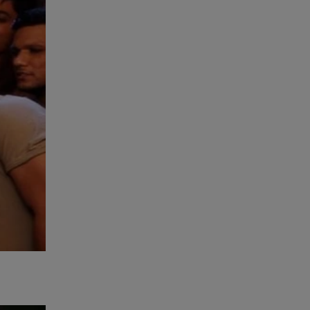
o de
 artigo
resses
edicada
odas de
 do