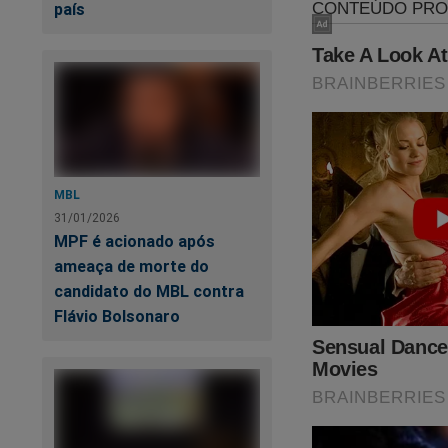
país
Dos 11 ministros do
declararam a Consti
Em seu voto como r
alterar a regra co
ou "qualquer outro 
MBL
Ou seja, para ele, a
31/01/2026
Maior) é rebaixada 
MPF é acionado após
ameaça de morte do
A tese de Gilmar M
candidato do MBL contra
promover objetivos
Flávio Bolsonaro
princípios de centra
Kassio Nunes (de r
embora com ressalva