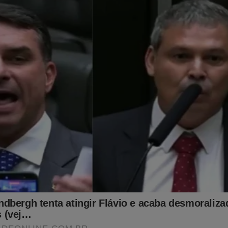
enado que se recusa a fiscalizar o STF? É o que cada um deve p
patifes que só querem surfar no poder e gozar uma vida de nabab
ustear.
ar-se para afastar a tentação de "jogar a toalha", quando se sabe
s de manifestação e quando há quase um consenso de que foi a
ngeu ministros do STF a não violar a constituição em favor de 
ndar bem, o país requer instituições hígidas e atreladas ao intere
atégia para mudar o Brasil como pretendem os brasileiros honest
es.
missão da ONU retira cannabis da lista de drogas mais pe