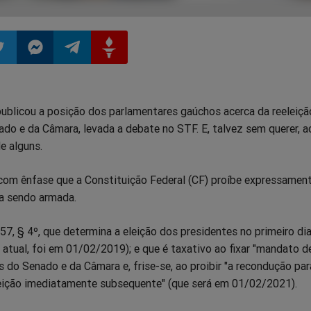
ilhar
mpartilhar
Compartilhar
Compartilhar
Compartilhar
publicou a posição dos parlamentares gaúchos acerca da reeleiç
o
no
no
no
do e da Câmara, levada a debate no STF. E, talvez sem querer, 
e alguns.
pp
itter
Messenger
Telegram
Gettr
 com ênfase que a Constituição Federal (CF) proíbe expressamen
va sendo armada.
. 57, § 4º, que determina a eleição dos presidentes no primeiro di
o atual, foi em 01/02/2019); e que é taxativo ao fixar "mandato de
 do Senado e da Câmara e, frise-se, ao proibir "a recondução par
ição imediatamente subsequente" (que será em 01/02/2021).