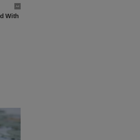
dade
nsamento