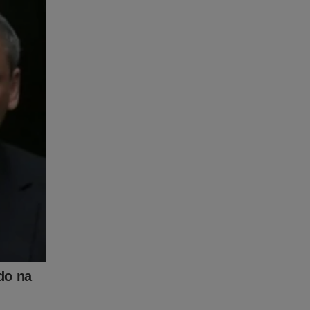
erguntar-
o que o
 que hoje
 pressão
Maia e
sse
os é
rigosas