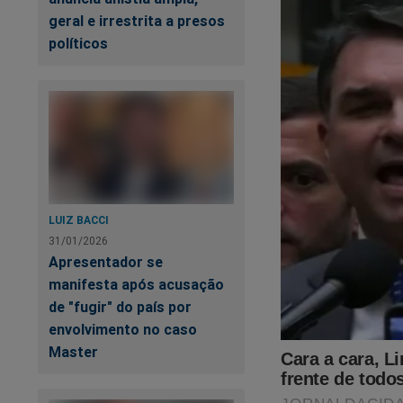
E como sanear um S
geral e irrestrita a presos
se e não votar em 
políticos
nosso dinheiro vai c
É a resposta a busc
são amplos os meio
popular que constra
Alcolumbre.
É elementar: para a
LUIZ BACCI
31/01/2026
comum. Daí, a estr
Apresentador se
sanear as instituiçõ
manifesta após acusação
de "fugir" do país por
envolvimento no caso
Master
Co