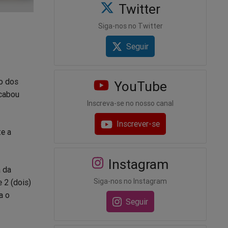
Twitter
Siga-nos no Twitter
Seguir
ão dos
YouTube
acabou
Inscreva-se no nosso canal
Inscrever-se
te a
Instagram
a da
Siga-nos no Instagram
 2 (dois)
a o
Seguir