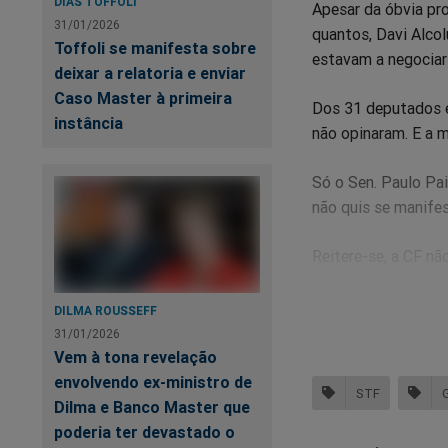
DIAS TOFFOLI
Apesar da óbvia pr
31/01/2026
quantos, Davi Alco
Toffoli se manifesta sobre
estavam a negociar 
deixar a relatoria e enviar
Caso Master à primeira
Dos 31 deputados e
instância
não opinaram. E a m
Só o Sen. Paulo Pai
não quis se manife
Reitere-se, a CF não
declarou a ministra
DILMA ROUSSEFF
Quem afirma o contr
31/01/2026
simples espertalhão
Vem à tona revelação
envolvendo ex-ministro de
STF
Reagindo às negocia
Dilma e Banco Master que
interpretação incons
poderia ter devastado o