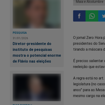
Maia e Alcolumbre
Compartilhar
Compart
Co
PESQUISA
O jornal Zero Hora 
31/01/2026
no
no
n
presidentes do Sena
Diretor-presidente do
tirando a máscara d
instituto de pesquisas
Facebook
Whatsa
Tw
mostra o potencial enorme
É preciso salientar
de Flávio nas eleições
reeleição que esta
A regra está no art
legislatura (no cas
anos" para as Mesas
mesmo cargo na ele