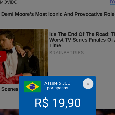
 STF, cinco aplicaram a técnica do "duplipensar" (bela sacada de
tuição inconstitucional.
elator do caso, o ministro Gilmar Mendes diz que o Congresso 
nstitucional através de uma mudança regimental, de uma questão 
meio de fixação de entendimento próprio à atividade parlamentar
 questão circunscreve-se no domínio "interna corporis". E a CF (ex
para a segundona.
endes é que "o afastamento da letra da Constituição pode muit
 constitucionais de elevado peso normativo, e assim esteirar-se
Assine o JCO
×
lidade inconteste para o ordenamento jurídico" (sic).
por apenas
ecente nomeação por Bolsonaro) também fez das suas, afrontand
R$ 19,90
, acolheu a tese da reeleição.