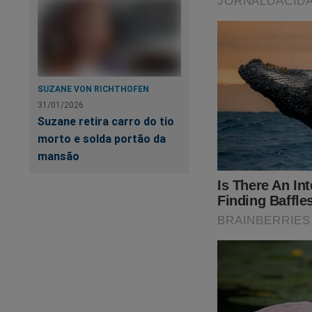
SUZANE VON RICHTHOFEN
31/01/2026
Suzane retira carro do tio
morto e solda portão da
mansão
ATENÇÃO! Agora v
Um movimento anôni
Online.
Eles não admitem o
único.