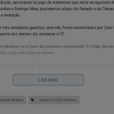
oibição, apostando no jogo de interesses que serve ao egoísmo d
lumbre e Rodrigo Maia, presidentes atuais do Senado e da Câmar
a reeleição.
 três senadores gaúchos, sete não foram encontrados por Zero 
aioria dos demais diz obedecer à CF.
m declarou-se a favor do casuísmo orquestrado. E o Dep. Giovan
star, o que vem a dar no mesmo.
 permite a reeleição: "A norma é clara, o português direto e objeti
 Cármen Lúcia.
LEIA MAIS
ário afronta a Carta da República - não importa se é ministro t
 da política.
GILMAR MENDES
CONSTITUIÇÃO FEDERAL
tas, o PTB foi ao STF. Na ação, pediu para "afastar qualquer
titucional" que permitisse a reeleição. E o tiro quase saiu pela cu