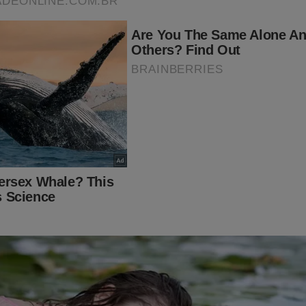
ocê tem a opção de assinatura do JCO com boleto!
mo, criminoso e fascista está tentando destruir o Jornal da Ci
 debate. Querem castrar a liberdade de expressão e impor o pe