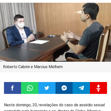
Roberto Cabrini e Marcius Melhem
Compartilhar
Compartilhar
Compartilhar
Compartilhar
Compartilhar
Compart
Neste domingo, 20, revelações do caso de assédio sexual