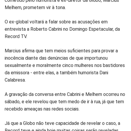
cometido pelo humorista e ex-diretor da Globo, Marcius
no
no
no
no
no
no
Melhem, prometem vir à tona.
Facebook
Whatsapp
Twitter
Messenger
Telegram
Gettr
O ex-global voltará a falar sobre as acusações em
entrevista a Roberto Cabrini no Domingo Espetacular, da
Record TV.
Marcius afirma que tem meios suficientes para provar a
inocência diante das denúncias de que importunou
sexualmente e moralmente cinco mulheres nos bastidores
da emissora - entre elas, a também humorista Dani
Calabresa.
A gravação da conversa entre Cabrini e Melhem ocorreu no
sábado, e ele revelou que tem medo de ir à rua, já que tem
recebido ameaças nas redes sociais.
Já que a Globo não teve capacidade de revelar o caso, a
Record teve e ainda hoje muitas coisas serão reveladas