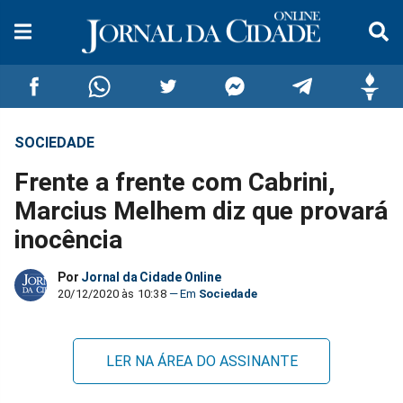
SOCIEDADE
Compartilhar
Compartilhar
Compartilhar
Compartilhar
Compartilhar
Compar
Frente a frente com Cabrini,
no
no
no
no
no
no
Marcius Melhem diz que provará
inocência
Facebook
Whatsapp
Twitter
Messenger
Telegram
Gettr
Por
Jornal da Cidade Online
20/12/2020 às 10:38
Sociedade
LER NA ÁREA DO ASSINANTE