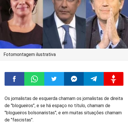
Fotomontagem ilustrativa
Compartilhar
Compartilhar
Compartilhar
Compartilhar
Compartilhar
Compart
Os jornalistas de esquerda chamam os jornalistas de direita
de "blogueiros", e se há espaço no título, chamam de
no
no
no
no
no
no
"blogueiros bolsonaristas"; e em muitas situações chamam
de "fascistas".
Facebook
Whatsapp
Twitter
Messenger
Telegram
Gettr