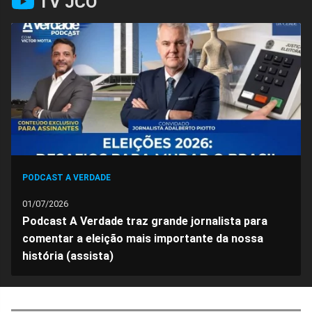
TV JCO
no
no
no
no
no
no
Facebook
Whatsapp
Twitter
Messenger
Telegram
Gettr
PODCAST A VERDADE
01/07/2026
Podcast A Verdade traz grande jornalista para
comentar a eleição mais importante da nossa
história (assista)