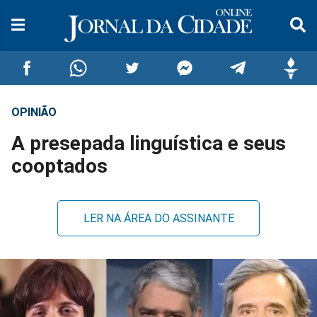
OPINIÃO
Compartilhar
Compartilhar
Compartilhar
Compartilhar
Compartilhar
Compar
A presepada linguística e seus
no
no
no
no
no
no
cooptados
Facebook
Whatsapp
Twitter
Messenger
Telegram
Gettr
LER NA ÁREA DO ASSINANTE