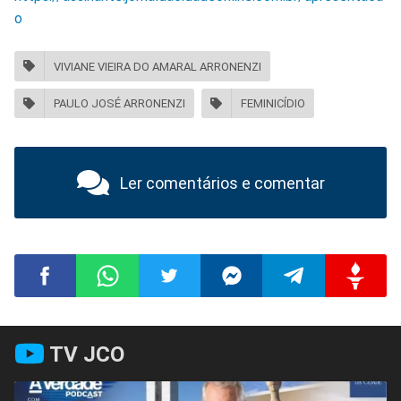
o
VIVIANE VIEIRA DO AMARAL ARRONENZI
PAULO JOSÉ ARRONENZI
FEMINICÍDIO
Ler comentários e comentar
Compartilhar
Compartilhar
Compartilhar
Compartilhar
Compartilhar
Compart
TV JCO
no
no
no
no
no
no