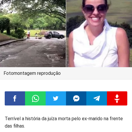
Fotomontagem reprodução
Compartilhar
Compartilhar
Compartilhar
Compartilhar
Compartilhar
Compart
Terrível a história da juíza morta pelo ex-marido na frente
das filhas.