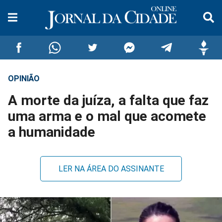
OPINIÃO
Compartilhar
Compartilhar
Compartilhar
Compartilhar
Compartilhar
Compar
A morte da juíza, a falta que faz
no
no
no
no
no
no
uma arma e o mal que acomete
a humanidade
Facebook
Whatsapp
Twitter
Messenger
Telegram
Gettr
LER NA ÁREA DO ASSINANTE