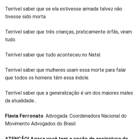
no
no
no
no
no
no
Terrível saber que se ela estivesse armada talvez não
Facebook
Whatsapp
Twitter
Messenger
Telegram
Gettr
tivesse sido morta.
Terrível saber que três crianças, praticamente órfãs, viram
tudo.
Terrível saber que tudo aconteceu no Natal.
Terrível saber que mulheres usam essa morte para falar
que todos os homens têm essa índole.
Terrível saber que a generalização é um dos maiores males
da atualidade...
Flavia Ferronato
. Advogada. Coordenadora Nacional do
Movimento Advogados do Brasil.
ATENÇÃO! Agora você tem a opção de assinatura do