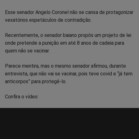
Compartilhar
Compartilhar
Compartilhar
Compartilhar
Compartilhar
Compart
Esse senador Angelo Coronel não se cansa de protagonizar
vexatórios espetáculos de contradição.
no
no
no
no
no
no
Recentemente, o senador baiano propôs um projeto de lei
Facebook
Whatsapp
Twitter
Messenger
Telegram
Gettr
onde pretende a punição em até 8 anos de cadeia para
quem não se vacinar.
Parece mentira, mas o mesmo senador afirmou, durante
entrevista, que não vai se vacinar, pois teve covid e “já tem
anticorpos” para protegê-lo.
Confira o vídeo: