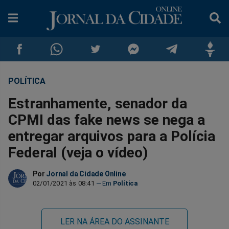
POLÍTICA
Compartilhar
Compartilhar
Compartilhar
Compartilhar
Compartilhar
Compar
Estranhamente, senador da
no
no
no
no
no
no
CPMI das fake news se nega a
entregar arquivos para a Polícia
Facebook
Whatsapp
Twitter
Messenger
Telegram
Gettr
Federal (veja o vídeo)
Por
Jornal da Cidade Online
02/01/2021 às 08:41
Política
LER NA ÁREA DO ASSINANTE