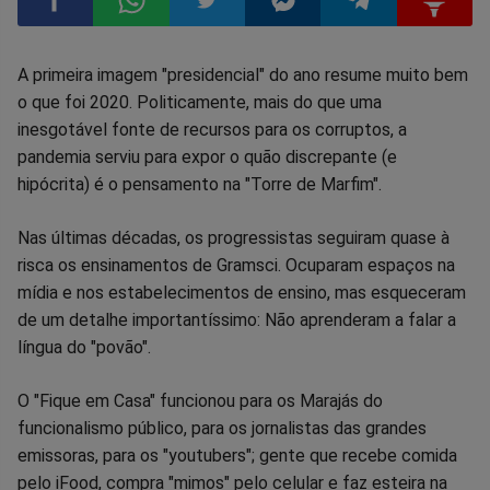
Compartilhar
Compartilhar
Compartilhar
Compartilhar
Compartilhar
Compart
A primeira imagem "presidencial" do ano resume muito bem
o que foi 2020. Politicamente, mais do que uma
no
no
no
no
no
no
inesgotável fonte de recursos para os corruptos, a
pandemia serviu para expor o quão discrepante (e
Facebook
Whatsapp
Twitter
Messenger
Telegram
Gettr
hipócrita) é o pensamento na "Torre de Marfim".
Nas últimas décadas, os progressistas seguiram quase à
risca os ensinamentos de Gramsci. Ocuparam espaços na
mídia e nos estabelecimentos de ensino, mas esqueceram
de um detalhe importantíssimo: Não aprenderam a falar a
língua do "povão".
O "Fique em Casa" funcionou para os Marajás do
funcionalismo público, para os jornalistas das grandes
emissoras, para os "youtubers"; gente que recebe comida
pelo iFood, compra "mimos" pelo celular e faz esteira na