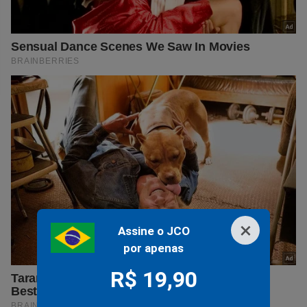
×
Assine o JCO
por apenas
R$ 19,90