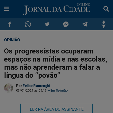
OPINIÃO
Compartilhar
Compartilhar
Compartilhar
Compartilhar
Compartilhar
Compar
Os progressistas ocuparam
no
no
no
no
no
no
espaços na mídia e nas escolas,
mas não aprenderam a falar a
Facebook
Whatsapp
Twitter
Messenger
Telegram
Gettr
língua do “povão”
Por
Felipe Fiamenghi
03/01/2021 às 09:13
Opinião
LER NA ÁREA DO ASSINANTE