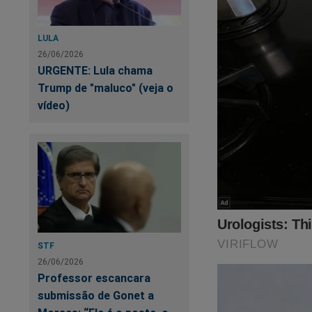
LULA
26/06/2026
URGENTE: Lula chama
Trump de "maluco" (veja o
vídeo)
STF
26/06/2026
Professor escancara
submissão de Gonet a