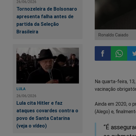
26/06/2026
Tornozeleira de Bolsonaro
apresenta falha antes de
partida da Seleção
Brasileira
Ronaldo Caiado
Compartilhar
Compart
Co
Na quarta-feira, 13
no
no
n
vacinação obrigatór
LULA
26/06/2026
Facebook
Whatsa
Tw
Lula cita Hitler e faz
Ainda em 2020, o p
ataques covardes contra o
(Alego) e, finalment
povo de Santa Catarina
(veja o vídeo)
“É assegura