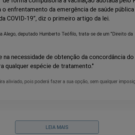
 de forma compulsória à vacinação adotada pelo 
a o enfrentamento da emergência de saúde pública
a COVID-19”, diz o primeiro artigo da lei.
a Alego, deputado Humberto Teófilo, trata-se de um "Direito da
se na necessidade de obtenção da concordância do
ra qualquer espécie de tratamento."
ra aliviado, pois poderá fazer a sua opção, sem qualquer imposi
ffoli e Cármen Lúcia em eventos com Alcolumbre e Maia 
dignação em jornalista do SBT, que solta o verbo (veja o víd
LEIA MAIS