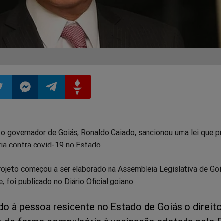
ilhar
mpartilhar
Compartilhar
Compartilhar
Compartilhar
, o governador de Goiás, Ronaldo Caiado, sancionou uma lei que p
o
no
no
no
ia contra covid-19 no Estado.
pp
itter
Messenger
Telegram
Gettr
rojeto começou a ser elaborado na Assembleia Legislativa de Go
e, foi publicado no Diário Oficial goiano.
do à pessoa residente no Estado de Goiás o direit