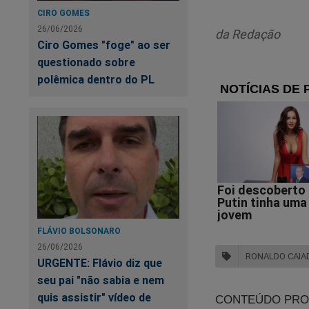
CIRO GOMES
26/06/2026
da Redação
Ciro Gomes "foge" ao ser
questionado sobre
polêmica dentro do PL
Em tempos de "
ce
Agora você pode ass
FLÁVIO BOLSONARO
cartão de crédito.
26/06/2026
RONALDO CAIA
URGENTE: Flávio diz que
Por apenas R$ 9,99
seu pai "não sabia e nem
terá acesso a todo
quis assistir" vídeo de