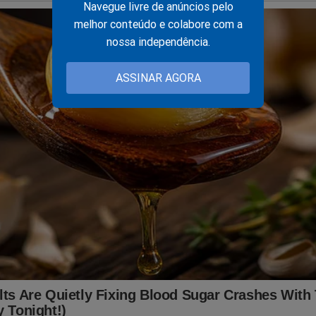
Navegue livre de anúncios pelo
É rápido... Só depende de você! Faça agora a sua assinatura:
melhor conteúdo e colabore com a
nossa independência.
jornaldacidadeonline.com.br/apresentacao
ASSINAR AGORA