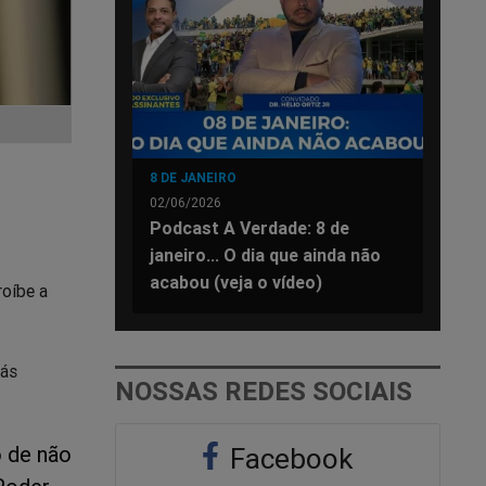
8 DE JANEIRO
02/06/2026
Podcast A Verdade: 8 de
janeiro... O dia que ainda não
acabou (veja o vídeo)
roíbe a
iás
NOSSAS REDES SOCIAIS
o de não
Facebook