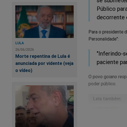
se submeter
Público par
decorrente d
Para o presidente d
Personalidade":
LULA
26/06/2026
"Inferindo-
Morte repentina de Lula é
paciente pa
anunciada por vidente (veja
o vídeo)
O povo goiano respi
poder público.
To
in