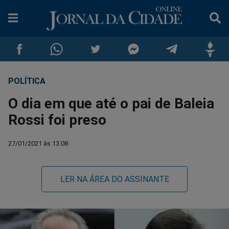
POLÍTICA
Compartilhar
Compartilhar
Compartilhar
Compartilhar
Compartilhar
Compar
O dia em que até o pai de Baleia
no
no
no
no
no
no
Rossi foi preso
Facebook
Whatsapp
Twitter
Messenger
Telegram
Gettr
27/01/2021 às 13:08
LER NA ÁREA DO ASSINANTE