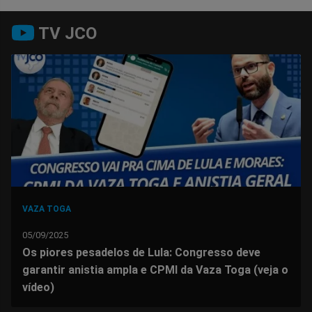
Compartilhar
Compartilhar
Compartilhar
Compartilhar
Compartilhar
Compart
TV JCO
no
no
no
no
no
no
Facebook
Whatsapp
Twitter
Messenger
Telegram
Gettr
VAZA TOGA
05/09/2025
Os piores pesadelos de Lula: Congresso deve
garantir anistia ampla e CPMI da Vaza Toga (veja o
vídeo)