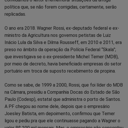
Facebook
Whatsapp
Twitter
Messenger
Telegram
Gettr
política que, se não forem corrigidas, certamente, serão
replicadas.
O ano era 2018. Wagner Rossi, ex-deputado federal e ex-
ministro da Agricultura nos governos petistas de Luiz
Inácio Lula da Silva e Dilma Rousseff, em 2010 e 2011, era
preso no âmbito da operação da Polícia Federal “Skala”;
que investigava se o ex-presidente Michel Temer (MDB),
por meio de decreto, havia beneficiado empresas do setor
portuário em troca de suposto recebimento de propina.
Como se sabe, de 1999 a 2000, Rossi, que foi líder do MDB
na Câmara, presidiu a Companhia Docas do Estado de São
Paulo (Codesp), estatal que administra o porto de Santos.
A PF chegou ao nome dele, depois que o empresário
Joesley Batista, em depoimento, confirmou que Temer
ligou e pediu pra que ele continuasse pagando a Wagner o
valor R$ 200 mil mensais. Mas, o empresário não concordou