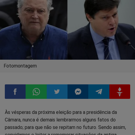
Fotomontagem
Compartilhar
Compartilhar
Compartilhar
Compartilhar
Compartilhar
Compart
Às vésperas da próxima eleição para a presidência da
Câmara, nunca é demais lembrarmos alguns fatos do
no
no
no
no
no
no
passado; para que não se repitam no futuro. Sendo assim,
convidamos o leitor a rememorar situações da antiga