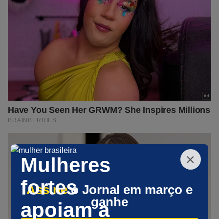
×
Mulheres
fortes
Assine
o Jornal em março e
ganhe
apoiam a