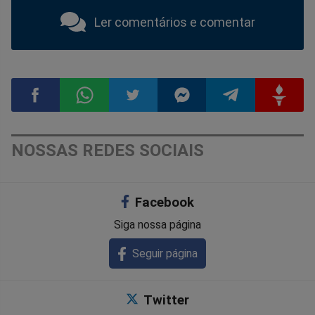
Ler comentários e comentar
Compartilhar
Compartilhar
Compartilhar
Compartilhar
Compartilhar
Compart
NOSSAS REDES SOCIAIS
no
no
no
no
no
no
Facebook
Facebook
Whatsapp
Twitter
Messenger
Telegram
Gettr
Siga nossa página
Seguir página
Twitter