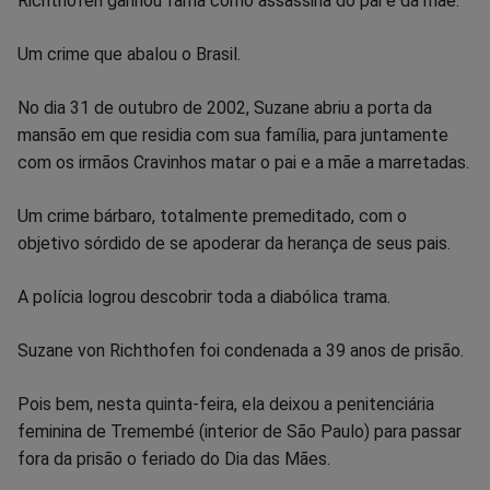
Richthofen ganhou fama como assassina do pai e da mãe.
no
no
no
no
no
no
Um crime que abalou o Brasil.
Facebook
Whatsapp
Twitter
Messenger
Telegram
Gettr
No dia 31 de outubro de 2002, Suzane abriu a porta da
mansão em que residia com sua família, para juntamente
com os irmãos Cravinhos matar o pai e a mãe a marretadas.
Um crime bárbaro, totalmente premeditado, com o
objetivo sórdido de se apoderar da herança de seus pais.
A polícia logrou descobrir toda a diabólica trama.
Suzane von Richthofen foi condenada a 39 anos de prisão.
Pois bem, nesta quinta-feira, ela deixou a penitenciária
feminina de Tremembé (interior de São Paulo) para passar
fora da prisão o feriado do Dia das Mães.