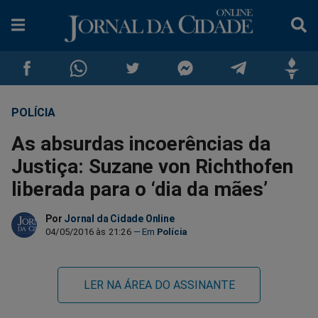
POLÍCIA
Compartilhar
Compartilhar
Compartilhar
Compartilhar
Compartilhar
Compar
As absurdas incoerências da
no
no
no
no
no
no
Justiça: Suzane von Richthofen
liberada para o ‘dia da mães’
Facebook
Whatsapp
Twitter
Messenger
Telegram
Gettr
Por
Jornal da Cidade Online
04/05/2016 às 21:26
Polícia
LER NA ÁREA DO ASSINANTE